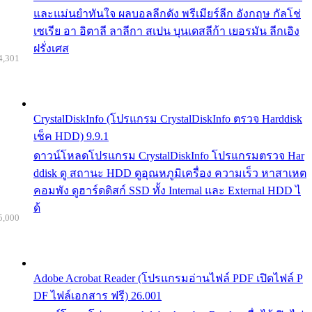
และแม่นยำทันใจ ผลบอลลีกดัง พรีเมียร์ลีก อังกฤษ กัลโช่
เซเรีย อา อิตาลี ลาลีกา สเปน บุนเดสลีก้า เยอรมัน ลีกเอิง
ฝรั่งเศส
4,301
CrystalDiskInfo (โปรแกรม CrystalDiskInfo ตรวจ Harddisk
เช็ค HDD) 9.9.1
ดาวน์โหลดโปรแกรม CrystalDiskInfo โปรแกรมตรวจ Har
ddisk ดู สถานะ HDD ดูอุณหภูมิเครื่อง ความเร็ว หาสาเหต
คอมพัง ดูฮาร์ดดิสก์ SSD ทั้ง Internal และ External HDD ไ
ด้
5,000
Adobe Acrobat Reader (โปรแกรมอ่านไฟล์ PDF เปิดไฟล์ P
DF ไฟล์เอกสาร ฟรี) 26.001