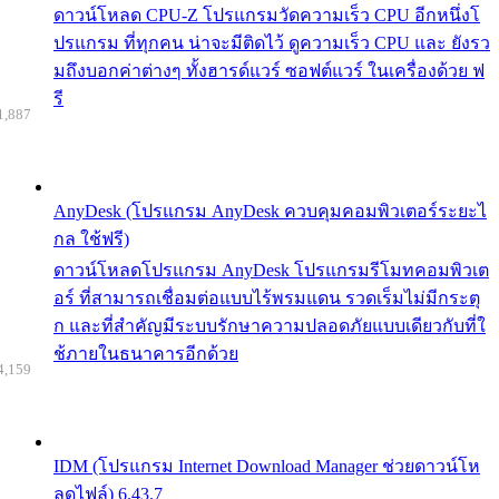
ดาวน์โหลด CPU-Z โปรแกรมวัดความเร็ว CPU อีกหนึ่งโ
ปรแกรม ที่ทุกคน น่าจะมีติดไว้ ดูความเร็ว CPU และ ยังรว
มถึงบอกค่าต่างๆ ทั้งฮารด์แวร์ ซอฟต์แวร์ ในเครื่องด้วย ฟ
รี
1,887
AnyDesk (โปรแกรม AnyDesk ควบคุมคอมพิวเตอร์ระยะไ
กล ใช้ฟรี)
ดาวน์โหลดโปรแกรม AnyDesk โปรแกรมรีโมทคอมพิวเต
อร์ ที่สามารถเชื่อมต่อแบบไร้พรมแดน รวดเร็มไม่มีกระตุ
ก และที่สำคัญมีระบบรักษาความปลอดภัยแบบเดียวกับที่ใ
ช้ภายในธนาคารอีกด้วย
4,159
IDM (โปรแกรม Internet Download Manager ช่วยดาวน์โห
ลดไฟล์) 6.43.7