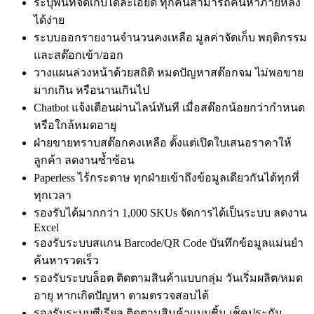
ระบุพื้นที่จัดเก็บได้ละเอียด ทุกคนสามารถค้นหาภายหลัง
ได้ง่าย
ระบบออกรายงานจำนวนคงเหลือ มูลค่าจัดเก็บ พฤติกรรม
และสต๊อกเข้า/ออก
วางแผนล่วงหน้าด้วยสถิติ หมดปัญหาสต๊อกจม ไม่พอขาย
มากเกิน หรือนานเกินไป
Chatbot แจ้งเตือนผ่านไลน์ทันที เมื่อสต๊อกน้อยกว่ากำหนด
หรือใกล้หมดอายุ
ฝ่ายขายทราบสต๊อกคงเหลือ ตั้งแต่เปิดใบเสนอราคาให้
ลูกค้า ลดงานซ้ำซ้อน
Paperless ไร้กระดาษ ทุกฝ่ายเข้าถึงข้อมูลเดียวกันได้ทุกที่
ทุกเวลา
รองรับได้มากกว่า 1,000 SKUs จัดการได้เป็นระบบ ลดงาน
Excel
รองรับระบบสแกน Barcode/QR Code บันทึกข้อมูลแม่นยำ
ค้นหารวดเร็ว
รองรับระบบล็อต ติดตามสินค้าแบบกลุ่ม วันเริ่มผลิต/หมด
อายุ หากเกิดปัญหา ตามตรวจสอบได้
รองรับระบบซีเรียล ติดตามสินค้าแบบชิ้น เช็คประกัน