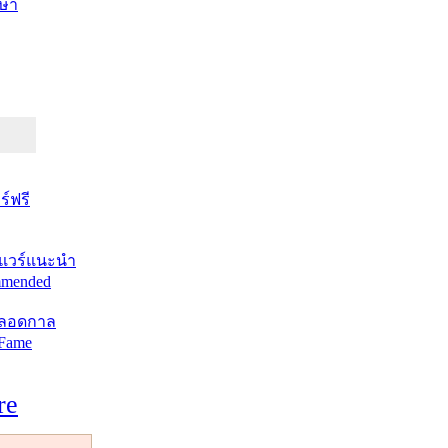
ษา
์ฟรี
แวร์แนะนำ
mended
ตลอดกาล
 Fame
re