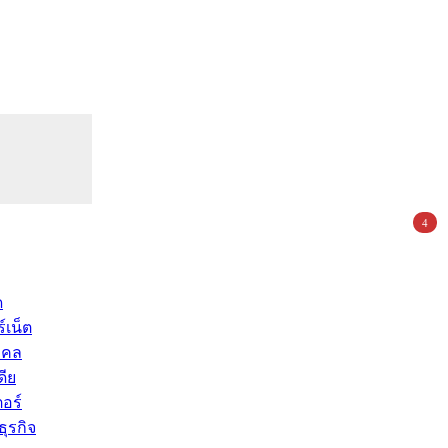
4
ด
์เน็ต
คคล
ดีย
อร์
ุรกิจ