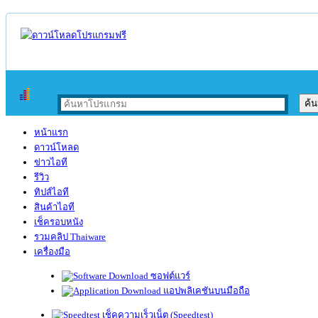
หน้าแรก
ดาวน์โหลด
ข่าวไอที
รีวิว
ทิปส์ไอที
สินค้าไอที
เช็ครอบหนัง
รวมคลิป Thaiware
เครื่องมือ
ซอฟต์แวร์
แอปพลิเคชันบนมือถือ
เช็คความเร็วเน็ต (Speedtest)