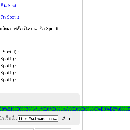
บผิดภาพสัตว์โลกน่ารัก Spot it
าเว็บนี้ :