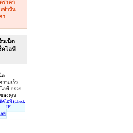
คา
็วเน็ต
ช็คไอพี
น็ต
บความเร็ว
คไอพี ตรวจ
ีของคุณ
ไอพี