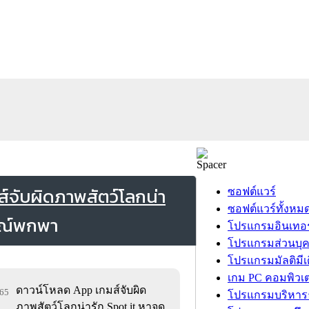
ส์จับผิดภาพสัตว์โลกน่า
ซอฟต์แวร์
ซอฟต์แวร์ทั้งหม
โปรแกรมอินเทอร
โปรแกรมส่วนบุ
โปรแกรมมัลติมีเ
เกม PC คอมพิวเต
ดาวน์โหลด App เกมส์จับผิด
065
โปรแกรมบริหารธ
ภาพสัตว์โลกน่ารัก Spot it หาจุด