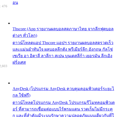
อน
: 476
Thscore (App รายงานผลบอลสดภาษาไทย จากลีกฟุตบอล
ต่างๆ ทั่วโลก)
ดาวน์โหลดแอป Thscore แอปฯ รายงานผลบอลสดรวดเร็ว
และแม่นยำทันใจ ผลบอลลีกดัง พรีเมียร์ลีก อังกฤษ กัลโช่
เซเรีย อา อิตาลี ลาลีกา สเปน บุนเดสลีก้า เยอรมัน ลีกเอิง
ฝรั่งเศส
2,603
AnyDesk (โปรแกรม AnyDesk ควบคุมคอมพิวเตอร์ระยะไ
กล ใช้ฟรี)
ดาวน์โหลดโปรแกรม AnyDesk โปรแกรมรีโมทคอมพิวเต
อร์ ที่สามารถเชื่อมต่อแบบไร้พรมแดน รวดเร็มไม่มีกระตุ
ก และที่สำคัญมีระบบรักษาความปลอดภัยแบบเดียวกับที่ใ