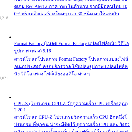
ดเกม Red Alert 2 ภาค Yuri ในตำนาน จากฝีมือคนไทย 10
0% พร้อมสิ่งก่อสร้างใหม่ๆ กว่า 30 ชนิด มาให้เล่นกัน
9,218
Format Factory (โหลด Format Factory แปลงไฟล์หนัง วิดีโอ
รูปภาพ เพลง) 5.16
ดาวน์โหลดโปรแกรม Format Factory โปรแกรมแปลงไฟล์
อเนกประสงค์ ครอบจักรวาล ใช้แปลงรูปภาพ แปลงไฟล์ห
นัง วิดีโอ เพลง ไฟล์เสียงออดิโอ ต่าง ๆ
9,021
CPU-Z (โปรแกรม CPU-Z วัดดูความเร็ว CPU เครื่องคุณ)
2.20.1
ดาวน์โหลด CPU-Z โปรแกรมวัดความเร็ว CPU อีกหนึ่งโ
ปรแกรม ที่ทุกคน น่าจะมีติดไว้ ดูความเร็ว CPU และ ยังรว
มถึงบอกค่าต่างๆ ทั้งฮารด์แวร์ ซอฟต์แวร์ ในเครื่องด้วย ฟ