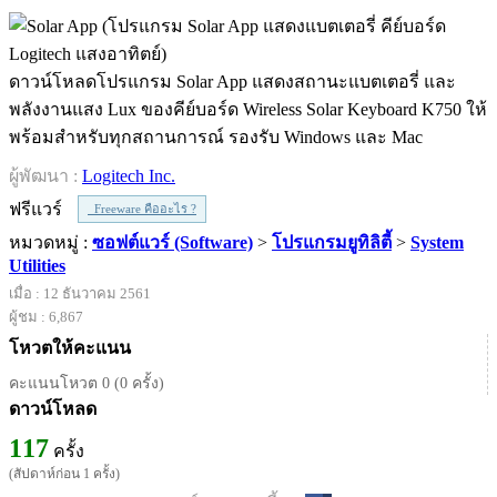
ดาวน์โหลดโปรแกรม Solar App แสดงสถานะแบตเตอรี่ และ
พลังงานแสง Lux ของคีย์บอร์ด Wireless Solar Keyboard K750 ให้
พร้อมสำหรับทุกสถานการณ์ รองรับ Windows และ Mac
ผู้พัฒนา :
Logitech Inc.
ฟรีแวร์
Freeware คืออะไร ?
หมวดหมู่ :
ซอฟต์แวร์ (Software)
>
โปรแกรมยูทิลิตี้
>
System
Utilities
เมื่อ : 12 ธันวาคม 2561
ผู้ชม : 6,867
โหวตให้คะแนน
คะแนนโหวต 0 (0 ครั้ง)
ดาวน์โหลด
117
ครั้ง
(สัปดาห์ก่อน 1 ครั้ง)