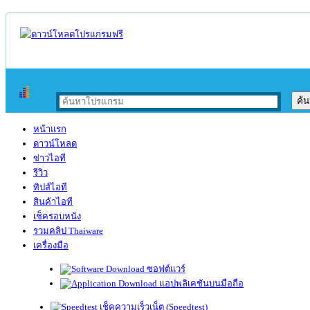
หน้าแรก
ดาวน์โหลด
ข่าวไอที
รีวิว
ทิปส์ไอที
สินค้าไอที
เช็ครอบหนัง
รวมคลิป Thaiware
เครื่องมือ
ซอฟต์แวร์
แอปพลิเคชันบนมือถือ
เช็คความเร็วเน็ต (Speedtest)