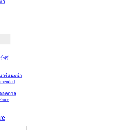
ษา
์ฟรี
แวร์แนะนำ
mended
ตลอดกาล
 Fame
re