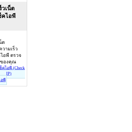
็วเน็ต
ช็คไอพี
น็ต
บความเร็ว
คไอพี ตรวจ
ีของคุณ
ไอพี