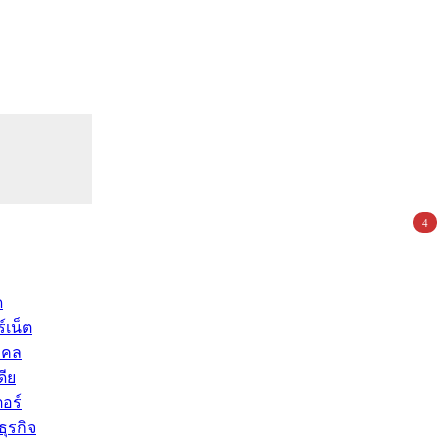
4
ด
์เน็ต
คคล
ดีย
อร์
ุรกิจ