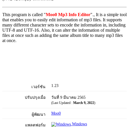
This program is called "
Moo0 Mp3 Info Editor
"., It is a simple tool
that enables you to easily edit information of mp3 files. It supports
many different character sets to encode the information in, including
UTF-8 and UTF-16. Also, it can alter the information of multiple
files at once such as adding the same album title to many mp3 files
at once.
1.23
เวอร์ชัน
ปรับปรุงเมื่อ
วันที่ 9 มีนาคม 2565
(Last Updated :
March 9, 2022
)
Moo0
ผู้พัฒนา
Windows
แพลตฟอร์ม