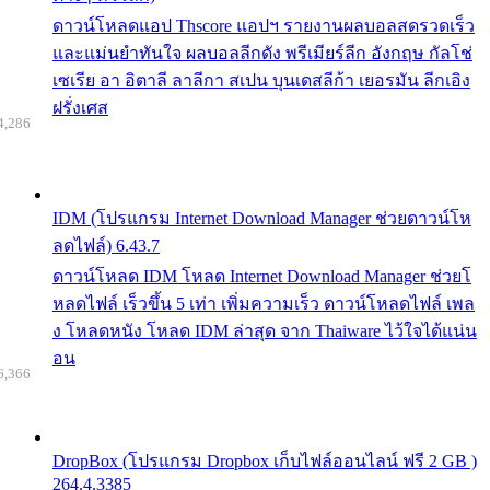
ดาวน์โหลดแอป Thscore แอปฯ รายงานผลบอลสดรวดเร็ว
และแม่นยำทันใจ ผลบอลลีกดัง พรีเมียร์ลีก อังกฤษ กัลโช่
เซเรีย อา อิตาลี ลาลีกา สเปน บุนเดสลีก้า เยอรมัน ลีกเอิง
ฝรั่งเศส
4,286
IDM (โปรแกรม Internet Download Manager ช่วยดาวน์โห
ลดไฟล์) 6.43.7
ดาวน์โหลด IDM โหลด Internet Download Manager ช่วยโ
หลดไฟล์ เร็วขึ้น 5 เท่า เพิ่มความเร็ว ดาวน์โหลดไฟล์ เพล
ง โหลดหนัง โหลด IDM ล่าสุด จาก Thaiware ไว้ใจได้แน่น
อน
6,366
DropBox (โปรแกรม Dropbox เก็บไฟล์ออนไลน์ ฟรี 2 GB )
264.4.3385