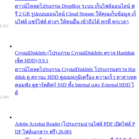
ดาวน์โหลดโปรแกรม DropBox ระบบ เก็บไฟล์ออนไลน์ ฟ
รี 2 GB รูปแบบออนไลน์ Cloud Storage ให้คุณเก็บข้อมูล เก็
บไฟล์ แชร์ไฟล์ ต่างๆ ให้คนอื่น เข้าถึงได้ ทุกที่ ทุกเวลา
4,522
CrystalDiskInfo (โปรแกรม CrystalDiskInfo ตรวจ Harddisk
เช็ค HDD) 9.9.1
ดาวน์โหลดโปรแกรม CrystalDiskInfo โปรแกรมตรวจ Har
ddisk ดู สถานะ HDD ดูอุณหภูมิเครื่อง ความเร็ว หาสาเหต
คอมพัง ดูฮาร์ดดิสก์ SSD ทั้ง Internal และ External HDD ไ
ด้
5,160
Adobe Acrobat Reader (โปรแกรมอ่านไฟล์ PDF เปิดไฟล์ P
DF ไฟล์เอกสาร ฟรี) 26.001