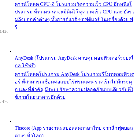
ดาวน์โหลด CPU-Z โปรแกรมวัดความเร็ว CPU อีกหนึ่งโ
ปรแกรม ที่ทุกคน น่าจะมีติดไว้ ดูความเร็ว CPU และ ยังรว
มถึงบอกค่าต่างๆ ทั้งฮารด์แวร์ ซอฟต์แวร์ ในเครื่องด้วย ฟ
รี
2,426
AnyDesk (โปรแกรม AnyDesk ควบคุมคอมพิวเตอร์ระยะไ
กล ใช้ฟรี)
ดาวน์โหลดโปรแกรม AnyDesk โปรแกรมรีโมทคอมพิวเต
อร์ ที่สามารถเชื่อมต่อแบบไร้พรมแดน รวดเร็มไม่มีกระตุ
ก และที่สำคัญมีระบบรักษาความปลอดภัยแบบเดียวกับที่ใ
ช้ภายในธนาคารอีกด้วย
: 476
Thscore (App รายงานผลบอลสดภาษาไทย จากลีกฟุตบอล
ต่างๆ ทั่วโลก)