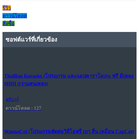
รีวิว
ดาวน์โหลด
สั่งซื้อ
ซอฟต์แวร์ที่เกี่ยวข้อง
ThaiBan Karaoke (โปรแกรม และแอปคาราโอเกะ ฟรี มีเพลง
MIDI กว่าแสนเพลง)
ฟรีแวร์
ดาวน์โหลด : 127
WannaCut (โปรแกรมตัดต่อวิดีโอฟรี เบา ลื่น เหมือน CapCut)