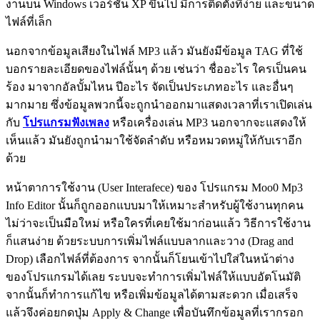
งานบน Windows เวอร์ชัน XP ขึ้นไป มีการติดตั้งที่ง่าย และขนาด
ไฟล์ที่เล็ก
นอกจากข้อมูลเสียงในไฟล์ MP3 แล้ว มันยังมีข้อมูล TAG ที่ใช้
บอกรายละเอียดของไฟล์นั้นๆ ด้วย เช่นว่า ชื่ออะไร ใครเป็นคน
ร้อง มาจากอัลบั้มไหน ปีอะไร จัดเป็นประเภทอะไร และอื่นๆ
มากมาย ซึ่งข้อมูลพวกนี้จะถูกนำออกมาแสดงเวลาที่เราเปิดเล่น
กับ
โปรแกรมฟังเพลง
หรือเครื่องเล่น MP3 นอกจากจะแสดงให้
เห็นแล้ว มันยังถูกนำมาใช้จัดลำดับ หรือหมวดหมู่ให้กับเราอีก
ด้วย
หน้าตาการใช้งาน (User Interafece) ของ โปรแกรม Moo0 Mp3
Info Editor นั้นก็ถูกออกแบบมาให้เหมาะสำหรับผู้ใช้งานทุกคน
ไม่ว่าจะเป็นมือใหม่ หรือใครที่เคยใช้มาก่อนแล้ว วิธีการใช้งาน
ก็แสนง่าย ด้วยระบบการเพิ่มไฟล์แบบลากและวาง (Drag and
Drop) เลือกไฟล์ที่ต้องการ จากนั้นก็โยนเข้าไปใส่ในหน้าต่าง
ของโปรแกรมได้เลย ระบบจะทำการเพิ่มไฟล์ให้แบบอัตโนมัติ
จากนั้นก็ทำการแก้ไข หรือเพิ่มข้อมูลได้ตามสะดวก เมื่อเสร็จ
แล้วจึงค่อยกดปุ่ม Apply & Change เพื่อบันทึกข้อมูลที่เรากรอก