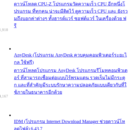
ดาวน์โหลด CPU-Z โปรแกรมวัดความเร็ว CPU อีกหนึ่งโ
ปรแกรม ที่ทุกคน น่าจะมีติดไว้ ดูความเร็ว CPU และ ยังรว
มถึงบอกค่าต่างๆ ทั้งฮารด์แวร์ ซอฟต์แวร์ ในเครื่องด้วย ฟ
รี
1,918
AnyDesk (โปรแกรม AnyDesk ควบคุมคอมพิวเตอร์ระยะไ
กล ใช้ฟรี)
ดาวน์โหลดโปรแกรม AnyDesk โปรแกรมรีโมทคอมพิวเต
อร์ ที่สามารถเชื่อมต่อแบบไร้พรมแดน รวดเร็มไม่มีกระตุ
ก และที่สำคัญมีระบบรักษาความปลอดภัยแบบเดียวกับที่ใ
ช้ภายในธนาคารอีกด้วย
4,167
IDM (โปรแกรม Internet Download Manager ช่วยดาวน์โห
ลดไฟล์) 6.43.7