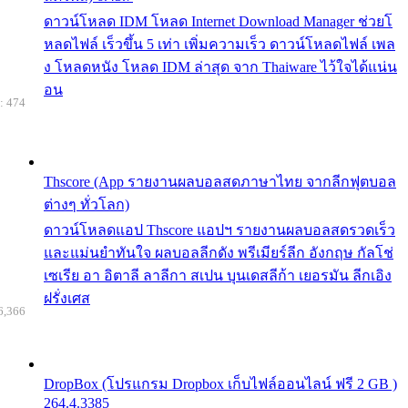
ดาวน์โหลด IDM โหลด Internet Download Manager ช่วยโ
หลดไฟล์ เร็วขึ้น 5 เท่า เพิ่มความเร็ว ดาวน์โหลดไฟล์ เพล
ง โหลดหนัง โหลด IDM ล่าสุด จาก Thaiware ไว้ใจได้แน่น
อน
: 474
Thscore (App รายงานผลบอลสดภาษาไทย จากลีกฟุตบอล
ต่างๆ ทั่วโลก)
ดาวน์โหลดแอป Thscore แอปฯ รายงานผลบอลสดรวดเร็ว
และแม่นยำทันใจ ผลบอลลีกดัง พรีเมียร์ลีก อังกฤษ กัลโช่
เซเรีย อา อิตาลี ลาลีกา สเปน บุนเดสลีก้า เยอรมัน ลีกเอิง
ฝรั่งเศส
6,366
DropBox (โปรแกรม Dropbox เก็บไฟล์ออนไลน์ ฟรี 2 GB )
264.4.3385