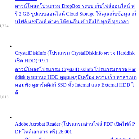
ดาวน์โหลดโปรแกรม DropBox ระบบ เก็บไฟล์ออนไลน์ ฟ
รี 2 GB รูปแบบออนไลน์ Cloud Storage ให้คุณเก็บข้อมูล เก็
บไฟล์ แชร์ไฟล์ ต่างๆ ให้คนอื่น เข้าถึงได้ ทุกที่ ทุกเวลา
4,324
CrystalDiskInfo (โปรแกรม CrystalDiskInfo ตรวจ Harddisk
เช็ค HDD) 9.9.1
ดาวน์โหลดโปรแกรม CrystalDiskInfo โปรแกรมตรวจ Har
ddisk ดู สถานะ HDD ดูอุณหภูมิเครื่อง ความเร็ว หาสาเหต
คอมพัง ดูฮาร์ดดิสก์ SSD ทั้ง Internal และ External HDD ไ
ด้
5,013
Adobe Acrobat Reader (โปรแกรมอ่านไฟล์ PDF เปิดไฟล์ P
DF ไฟล์เอกสาร ฟรี) 26.001