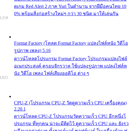
ดเกม Red Alert 2 ภาค Yuri ในตำนาน จากฝีมือคนไทย 10
0% พร้อมสิ่งก่อสร้างใหม่ๆ กว่า 30 ชนิด มาให้เล่นกัน
9,218
Format Factory (โหลด Format Factory แปลงไฟล์หนัง วิดีโอ
รูปภาพ เพลง) 5.16
ดาวน์โหลดโปรแกรม Format Factory โปรแกรมแปลงไฟล์
อเนกประสงค์ ครอบจักรวาล ใช้แปลงรูปภาพ แปลงไฟล์ห
นัง วิดีโอ เพลง ไฟล์เสียงออดิโอ ต่าง ๆ
9,021
CPU-Z (โปรแกรม CPU-Z วัดดูความเร็ว CPU เครื่องคุณ)
2.20.1
ดาวน์โหลด CPU-Z โปรแกรมวัดความเร็ว CPU อีกหนึ่งโ
ปรแกรม ที่ทุกคน น่าจะมีติดไว้ ดูความเร็ว CPU และ ยังรว
มถึงบอกค่าต่างๆ ทั้งฮารด์แวร์ ซอฟต์แวร์ ในเครื่องด้วย ฟ