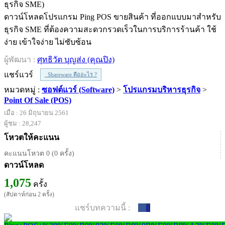
ดาวน์โหลดโปรแกรม Ping POS ขายสินค้า ที่ออกแบบมาสำหรับ
ธุรกิจ SME ที่ต้องความสะดวกรวดเร็วในการบริการร้านค้า ใช้
ง่าย เข้าใจง่าย ไม่ซับซ้อน
ผู้พัฒนา :
ศุทธิวัต บุญส่ง (คุณปิง)
แชร์แวร์
Shareware คืออะไร ?
หมวดหมู่ :
ซอฟต์แวร์ (Software)
>
โปรแกรมบริหารธุรกิจ
>
Point Of Sale (POS)
เมื่อ : 26 มิถุนายน 2561
ผู้ชม : 28,247
โหวตให้คะแนน
คะแนนโหวต 0 (0 ครั้ง)
ดาวน์โหลด
1,075
ครั้ง
(สัปดาห์ก่อน 2 ครั้ง)
แชร์บทความนี้ :
0