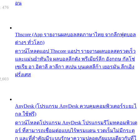
อน
: 476
Thscore (App รายงานผลบอลสดภาษาไทย จากลีกฟุตบอล
ต่างๆ ทั่วโลก)
ดาวน์โหลดแอป Thscore แอปฯ รายงานผลบอลสดรวดเร็ว
และแม่นยำทันใจ ผลบอลลีกดัง พรีเมียร์ลีก อังกฤษ กัลโช่
เซเรีย อา อิตาลี ลาลีกา สเปน บุนเดสลีก้า เยอรมัน ลีกเอิง
ฝรั่งเศส
2,603
AnyDesk (โปรแกรม AnyDesk ควบคุมคอมพิวเตอร์ระยะไ
กล ใช้ฟรี)
ดาวน์โหลดโปรแกรม AnyDesk โปรแกรมรีโมทคอมพิวเต
อร์ ที่สามารถเชื่อมต่อแบบไร้พรมแดน รวดเร็มไม่มีกระตุ
ก และที่สำคัญมีระบบรักษาความปลอดภัยแบบเดียวกับที่ใ