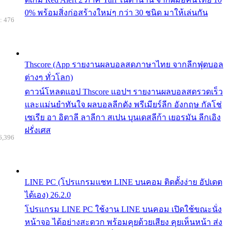
0% พร้อมสิ่งก่อสร้างใหม่ๆ กว่า 30 ชนิด มาให้เล่นกัน
: 476
Thscore (App รายงานผลบอลสดภาษาไทย จากลีกฟุตบอล
ต่างๆ ทั่วโลก)
ดาวน์โหลดแอป Thscore แอปฯ รายงานผลบอลสดรวดเร็ว
และแม่นยำทันใจ ผลบอลลีกดัง พรีเมียร์ลีก อังกฤษ กัลโช่
เซเรีย อา อิตาลี ลาลีกา สเปน บุนเดสลีก้า เยอรมัน ลีกเอิง
ฝรั่งเศส
6,396
LINE PC (โปรแกรมแชท LINE บนคอม ติดตั้งง่าย อัปเดต
ได้เอง) 26.2.0
โปรแกรม LINE PC ใช้งาน LINE บนคอม เปิดใช้ขณะนั่ง
หน้าจอ ได้อย่างสะดวก พร้อมคุยด้วยเสียง คุยเห็นหน้า ส่ง