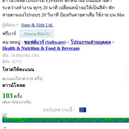
ดาวน์โหลดโปรแกรม EyeSaver พักหน้าจอ ถนอมสายตา
ระหว่างทำงาน ทุกๆ 20 นาที เปลี่ยนหน้าจอให้เป็นสีดำ พัก
สายตามองไปรอบๆ 20 วินาที ป้องกันสายตาเสีย ใช้ง่าย บน Mac
ผู้พัฒนา :
Sane & Able Ltd.
ฟรีแวร์
Freeware คืออะไร ?
หมวดหมู่ :
ซอฟต์แวร์ (Software)
>
โปรแกรมส่วนบุคคล
>
Health & Nutrition & Food & Beverage
เมื่อ : 26 มิถุนายน 2561
ผู้ชม : 6,772
โหวตให้คะแนน
คะแนนโหวต 0 (0 ครั้ง)
ดาวน์โหลด
103
ครั้ง
(สัปดาห์ก่อน 0 ครั้ง)
แชร์บทความนี้ :
0
»