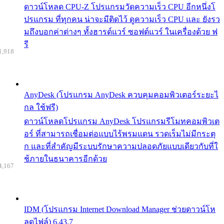
ดาวน์โหลด CPU-Z โปรแกรมวัดความเร็ว CPU อีกหนึ่งโ
ปรแกรม ที่ทุกคน น่าจะมีติดไว้ ดูความเร็ว CPU และ ยังรว
มถึงบอกค่าต่างๆ ทั้งฮารด์แวร์ ซอฟต์แวร์ ในเครื่องด้วย ฟ
รี
1,918
AnyDesk (โปรแกรม AnyDesk ควบคุมคอมพิวเตอร์ระยะไ
กล ใช้ฟรี)
ดาวน์โหลดโปรแกรม AnyDesk โปรแกรมรีโมทคอมพิวเต
อร์ ที่สามารถเชื่อมต่อแบบไร้พรมแดน รวดเร็มไม่มีกระตุ
ก และที่สำคัญมีระบบรักษาความปลอดภัยแบบเดียวกับที่ใ
ช้ภายในธนาคารอีกด้วย
4,167
IDM (โปรแกรม Internet Download Manager ช่วยดาวน์โห
ลดไฟล์) 6.43.7