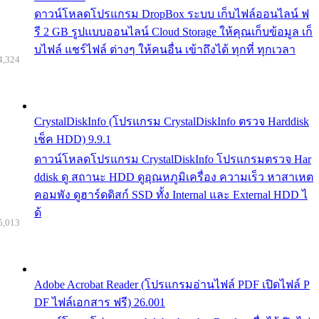
ดาวน์โหลดโปรแกรม DropBox ระบบ เก็บไฟล์ออนไลน์ ฟ
รี 2 GB รูปแบบออนไลน์ Cloud Storage ให้คุณเก็บข้อมูล เก็
บไฟล์ แชร์ไฟล์ ต่างๆ ให้คนอื่น เข้าถึงได้ ทุกที่ ทุกเวลา
4,324
CrystalDiskInfo (โปรแกรม CrystalDiskInfo ตรวจ Harddisk
เช็ค HDD) 9.9.1
ดาวน์โหลดโปรแกรม CrystalDiskInfo โปรแกรมตรวจ Har
ddisk ดู สถานะ HDD ดูอุณหภูมิเครื่อง ความเร็ว หาสาเหต
คอมพัง ดูฮาร์ดดิสก์ SSD ทั้ง Internal และ External HDD ไ
ด้
5,013
Adobe Acrobat Reader (โปรแกรมอ่านไฟล์ PDF เปิดไฟล์ P
DF ไฟล์เอกสาร ฟรี) 26.001