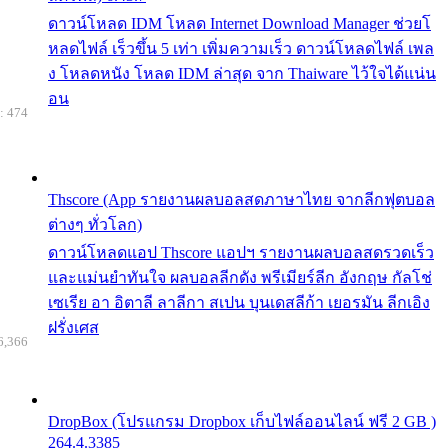
ดาวน์โหลด IDM โหลด Internet Download Manager ช่วยโ
หลดไฟล์ เร็วขึ้น 5 เท่า เพิ่มความเร็ว ดาวน์โหลดไฟล์ เพล
ง โหลดหนัง โหลด IDM ล่าสุด จาก Thaiware ไว้ใจได้แน่น
อน
: 474
Thscore (App รายงานผลบอลสดภาษาไทย จากลีกฟุตบอล
ต่างๆ ทั่วโลก)
ดาวน์โหลดแอป Thscore แอปฯ รายงานผลบอลสดรวดเร็ว
และแม่นยำทันใจ ผลบอลลีกดัง พรีเมียร์ลีก อังกฤษ กัลโช่
เซเรีย อา อิตาลี ลาลีกา สเปน บุนเดสลีก้า เยอรมัน ลีกเอิง
ฝรั่งเศส
6,366
DropBox (โปรแกรม Dropbox เก็บไฟล์ออนไลน์ ฟรี 2 GB )
264.4.3385