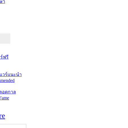
ษา
์ฟรี
แวร์แนะนำ
mended
ตลอดกาล
 Fame
re