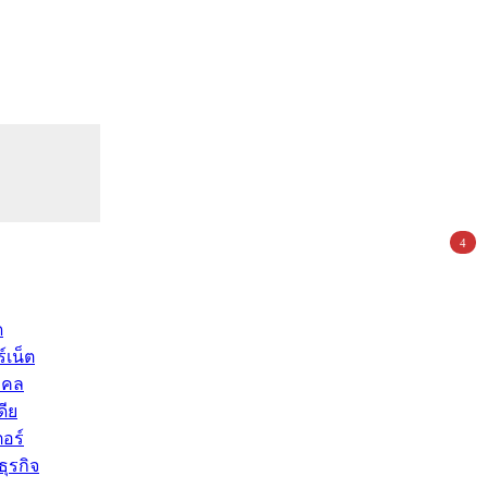
4
ด
์เน็ต
คคล
ดีย
อร์
ุรกิจ