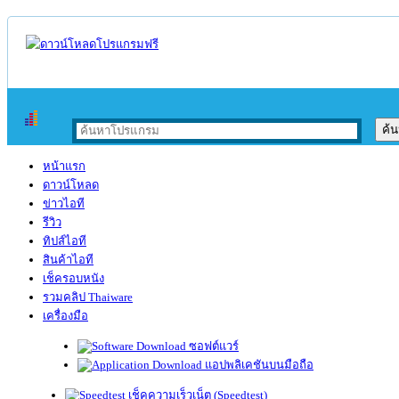
หน้าแรก
ดาวน์โหลด
ข่าวไอที
รีวิว
ทิปส์ไอที
สินค้าไอที
เช็ครอบหนัง
รวมคลิป Thaiware
เครื่องมือ
ซอฟต์แวร์
แอปพลิเคชันบนมือถือ
เช็คความเร็วเน็ต (Speedtest)