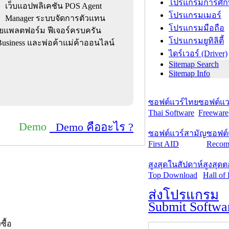
โปรแกรมการศึก
เว็บแอปพลิเคชัน POS Agent
โปรแกรมเมอร์
Manager ระบบจัดการตัวแทน
โปรแกรมมือถือ
ยแพลตฟอร์ม ฟีเจอร์ครบครัน
โปรแกรมยูทิลิตี้
siness และพ่อค้าแม่ค้าออนไลน์
ไดร์เวอร์ (Driver)
Sitemap Search
Sitemap Info
ซอฟต์แวร์ไทย
ซอฟต์แวร
Thai Software
Freeware
Demo
Demo คืออะไร ?
ซอฟต์แวร์สามัญ
ซอฟต์
First AID
Recom
สูงสุดในสัปดาห์
สูงสุด
Top Download
Hall of
ส่งโปรแกรม
Submit Softwa
งซื้อ