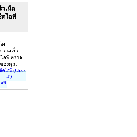
็วเน็ต
ช็คไอพี
น็ต
บความเร็ว
คไอพี ตรวจ
ีของคุณ
ไอพี