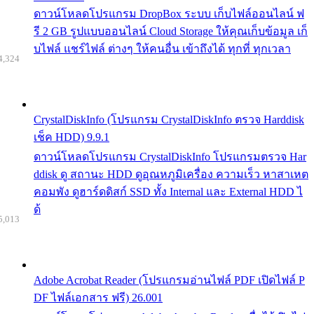
ดาวน์โหลดโปรแกรม DropBox ระบบ เก็บไฟล์ออนไลน์ ฟ
รี 2 GB รูปแบบออนไลน์ Cloud Storage ให้คุณเก็บข้อมูล เก็
บไฟล์ แชร์ไฟล์ ต่างๆ ให้คนอื่น เข้าถึงได้ ทุกที่ ทุกเวลา
4,324
CrystalDiskInfo (โปรแกรม CrystalDiskInfo ตรวจ Harddisk
เช็ค HDD) 9.9.1
ดาวน์โหลดโปรแกรม CrystalDiskInfo โปรแกรมตรวจ Har
ddisk ดู สถานะ HDD ดูอุณหภูมิเครื่อง ความเร็ว หาสาเหต
คอมพัง ดูฮาร์ดดิสก์ SSD ทั้ง Internal และ External HDD ไ
ด้
5,013
Adobe Acrobat Reader (โปรแกรมอ่านไฟล์ PDF เปิดไฟล์ P
DF ไฟล์เอกสาร ฟรี) 26.001