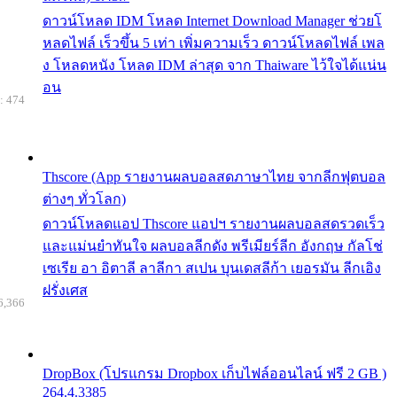
ดาวน์โหลด IDM โหลด Internet Download Manager ช่วยโ
หลดไฟล์ เร็วขึ้น 5 เท่า เพิ่มความเร็ว ดาวน์โหลดไฟล์ เพล
ง โหลดหนัง โหลด IDM ล่าสุด จาก Thaiware ไว้ใจได้แน่น
อน
: 474
Thscore (App รายงานผลบอลสดภาษาไทย จากลีกฟุตบอล
ต่างๆ ทั่วโลก)
ดาวน์โหลดแอป Thscore แอปฯ รายงานผลบอลสดรวดเร็ว
และแม่นยำทันใจ ผลบอลลีกดัง พรีเมียร์ลีก อังกฤษ กัลโช่
เซเรีย อา อิตาลี ลาลีกา สเปน บุนเดสลีก้า เยอรมัน ลีกเอิง
ฝรั่งเศส
6,366
DropBox (โปรแกรม Dropbox เก็บไฟล์ออนไลน์ ฟรี 2 GB )
264.4.3385