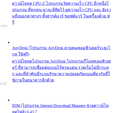
ดาวน์โหลด CPU-Z โปรแกรมวัดความเร็ว CPU อีกหนึ่งโ
ปรแกรม ที่ทุกคน น่าจะมีติดไว้ ดูความเร็ว CPU และ ยังรว
มถึงบอกค่าต่างๆ ทั้งฮารด์แวร์ ซอฟต์แวร์ ในเครื่องด้วย ฟ
รี
1,918
AnyDesk (โปรแกรม AnyDesk ควบคุมคอมพิวเตอร์ระยะไ
กล ใช้ฟรี)
ดาวน์โหลดโปรแกรม AnyDesk โปรแกรมรีโมทคอมพิวเต
อร์ ที่สามารถเชื่อมต่อแบบไร้พรมแดน รวดเร็มไม่มีกระตุ
ก และที่สำคัญมีระบบรักษาความปลอดภัยแบบเดียวกับที่ใ
ช้ภายในธนาคารอีกด้วย
4,167
IDM (โปรแกรม Internet Download Manager ช่วยดาวน์โห
ลดไฟล์) 6.43.7