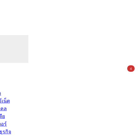
4
ด
์เน็ต
คคล
ดีย
อร์
ุรกิจ