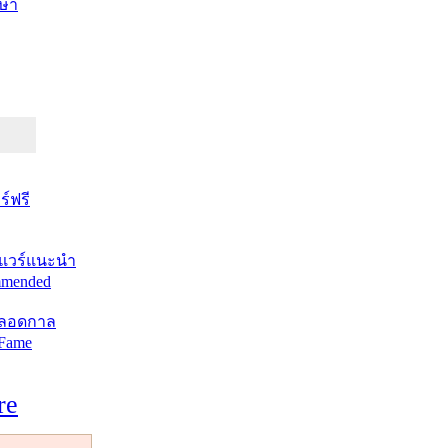
ษา
์ฟรี
แวร์แนะนำ
mended
ตลอดกาล
 Fame
re