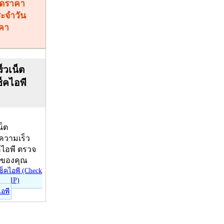
คา
็วเน็ต
ช็คไอพี
น็ต
บความเร็ว
คไอพี ตรวจ
ีของคุณ
ไอพี