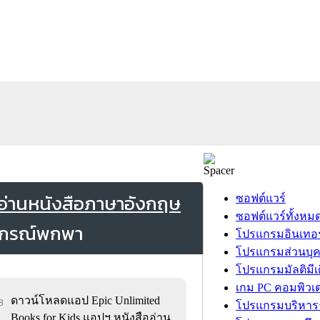
 อ่านหนังสือภาษาอังกฤษ
ซอฟต์แวร์
ซอฟต์แวร์ทั้งหม
โปรแกรมอินเทอร
โปรแกรมส่วนบุ
โปรแกรมมัลติมีเ
เกม PC คอมพิวเต
ดาวน์โหลดแอป Epic Unlimited
8
โปรแกรมบริหารธ
Books for Kids แอปฯ หนังสืออ่าน