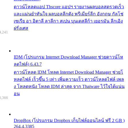
ดาวน์โหลดแอป Thscore แอปฯ รายงานผลบอลสดรวดเร็ว
และแม่นยำทันใจ ผลบอลลีกดัง พรีเมียร์ลีก อังกฤษ กัลโช่
เซเรีย อา อิตาลี ลาลีกา สเปน บุนเดสลีก้า เยอรมัน ลีกเอิง
ฝรั่งเศส
4,241
IDM (โปรแกรม Internet Download Manager ช่วยดาวน์โห
ลดไฟล์) 6.43.7
ดาวน์โหลด IDM โหลด Internet Download Manager ช่วยโ
หลดไฟล์ เร็วขึ้น 5 เท่า เพิ่มความเร็ว ดาวน์โหลดไฟล์ เพล
ง โหลดหนัง โหลด IDM ล่าสุด จาก Thaiware ไว้ใจได้แน่น
อน
6,366
DropBox (โปรแกรม Dropbox เก็บไฟล์ออนไลน์ ฟรี 2 GB )
264.4.3385