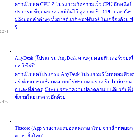
ดาวน์โหลด CPU-Z โปรแกรมวัดความเร็ว CPU อีกหนึ่งโ
ปรแกรม ที่ทุกคน น่าจะมีติดไว้ ดูความเร็ว CPU และ ยังรว
มถึงบอกค่าต่างๆ ทั้งฮารด์แวร์ ซอฟต์แวร์ ในเครื่องด้วย ฟ
รี
2,271
AnyDesk (โปรแกรม AnyDesk ควบคุมคอมพิวเตอร์ระยะไ
กล ใช้ฟรี)
ดาวน์โหลดโปรแกรม AnyDesk โปรแกรมรีโมทคอมพิวเต
อร์ ที่สามารถเชื่อมต่อแบบไร้พรมแดน รวดเร็มไม่มีกระตุ
ก และที่สำคัญมีระบบรักษาความปลอดภัยแบบเดียวกับที่ใ
ช้ภายในธนาคารอีกด้วย
: 476
Thscore (App รายงานผลบอลสดภาษาไทย จากลีกฟุตบอล
ต่างๆ ทั่วโลก)