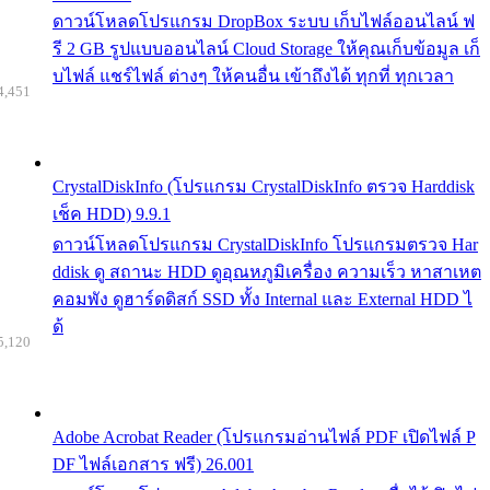
ดาวน์โหลดโปรแกรม DropBox ระบบ เก็บไฟล์ออนไลน์ ฟ
รี 2 GB รูปแบบออนไลน์ Cloud Storage ให้คุณเก็บข้อมูล เก็
บไฟล์ แชร์ไฟล์ ต่างๆ ให้คนอื่น เข้าถึงได้ ทุกที่ ทุกเวลา
4,451
CrystalDiskInfo (โปรแกรม CrystalDiskInfo ตรวจ Harddisk
เช็ค HDD) 9.9.1
ดาวน์โหลดโปรแกรม CrystalDiskInfo โปรแกรมตรวจ Har
ddisk ดู สถานะ HDD ดูอุณหภูมิเครื่อง ความเร็ว หาสาเหต
คอมพัง ดูฮาร์ดดิสก์ SSD ทั้ง Internal และ External HDD ไ
ด้
5,120
Adobe Acrobat Reader (โปรแกรมอ่านไฟล์ PDF เปิดไฟล์ P
DF ไฟล์เอกสาร ฟรี) 26.001