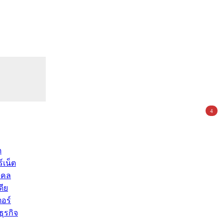
4
ด
์เน็ต
คคล
ดีย
อร์
ุรกิจ