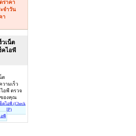
คา
็วเน็ต
ช็คไอพี
น็ต
บความเร็ว
คไอพี ตรวจ
ีของคุณ
ไอพี