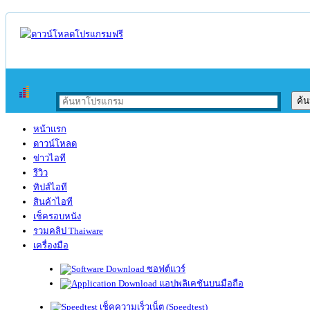
หน้าแรก
ดาวน์โหลด
ข่าวไอที
รีวิว
ทิปส์ไอที
สินค้าไอที
เช็ครอบหนัง
รวมคลิป Thaiware
เครื่องมือ
ซอฟต์แวร์
แอปพลิเคชันบนมือถือ
เช็คความเร็วเน็ต (Speedtest)