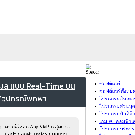
เมล แบบ Real-Time บน
ซอฟต์แวร์
ซอฟต์แวร์ทั้งหม
โปรแกรมอินเทอร
โปรแกรมส่วนบุ
โปรแกรมมัลติมีเ
เกม PC คอมพิวเต
ดาวน์โหลด App ViaBus สุดยอด
11
โปรแกรมบริหารธ
แอปฯ บอกตำแหน่งรถเมลแบบ