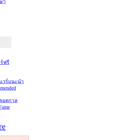
ษา
์ฟรี
แวร์แนะนำ
mended
ตลอดกาล
 Fame
re