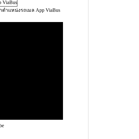
กตำแหน่งรถเมล App ViaBus
be