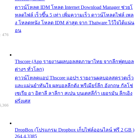
ดาวน์โหลด IDM โหลด Internet Download Manager ช่วยโ
หลดไฟล์ เร็วขึ้น 5 เท่า เพิ่มความเร็ว ดาวน์โหลดไฟล์ เพล
ง โหลดหนัง โหลด IDM ล่าสุด จาก Thaiware ไว้ใจได้แน่น
อน
: 476
Thscore (App รายงานผลบอลสดภาษาไทย จากลีกฟุตบอล
ต่างๆ ทั่วโลก)
ดาวน์โหลดแอป Thscore แอปฯ รายงานผลบอลสดรวดเร็ว
และแม่นยำทันใจ ผลบอลลีกดัง พรีเมียร์ลีก อังกฤษ กัลโช่
เซเรีย อา อิตาลี ลาลีกา สเปน บุนเดสลีก้า เยอรมัน ลีกเอิง
ฝรั่งเศส
6,366
DropBox (โปรแกรม Dropbox เก็บไฟล์ออนไลน์ ฟรี 2 GB )
264.4.3385