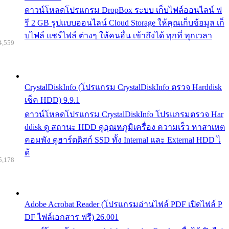
ดาวน์โหลดโปรแกรม DropBox ระบบ เก็บไฟล์ออนไลน์ ฟ
รี 2 GB รูปแบบออนไลน์ Cloud Storage ให้คุณเก็บข้อมูล เก็
บไฟล์ แชร์ไฟล์ ต่างๆ ให้คนอื่น เข้าถึงได้ ทุกที่ ทุกเวลา
4,559
CrystalDiskInfo (โปรแกรม CrystalDiskInfo ตรวจ Harddisk
เช็ค HDD) 9.9.1
ดาวน์โหลดโปรแกรม CrystalDiskInfo โปรแกรมตรวจ Har
ddisk ดู สถานะ HDD ดูอุณหภูมิเครื่อง ความเร็ว หาสาเหต
คอมพัง ดูฮาร์ดดิสก์ SSD ทั้ง Internal และ External HDD ไ
ด้
5,178
Adobe Acrobat Reader (โปรแกรมอ่านไฟล์ PDF เปิดไฟล์ P
DF ไฟล์เอกสาร ฟรี) 26.001