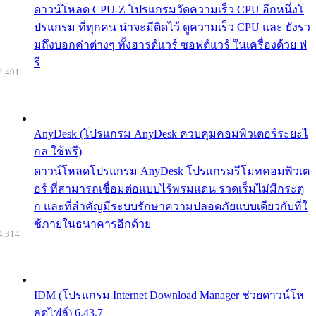
ดาวน์โหลด CPU-Z โปรแกรมวัดความเร็ว CPU อีกหนึ่งโ
ปรแกรม ที่ทุกคน น่าจะมีติดไว้ ดูความเร็ว CPU และ ยังรว
มถึงบอกค่าต่างๆ ทั้งฮารด์แวร์ ซอฟต์แวร์ ในเครื่องด้วย ฟ
รี
2,491
AnyDesk (โปรแกรม AnyDesk ควบคุมคอมพิวเตอร์ระยะไ
กล ใช้ฟรี)
ดาวน์โหลดโปรแกรม AnyDesk โปรแกรมรีโมทคอมพิวเต
อร์ ที่สามารถเชื่อมต่อแบบไร้พรมแดน รวดเร็มไม่มีกระตุ
ก และที่สำคัญมีระบบรักษาความปลอดภัยแบบเดียวกับที่ใ
ช้ภายในธนาคารอีกด้วย
4,314
IDM (โปรแกรม Internet Download Manager ช่วยดาวน์โห
ลดไฟล์) 6.43.7