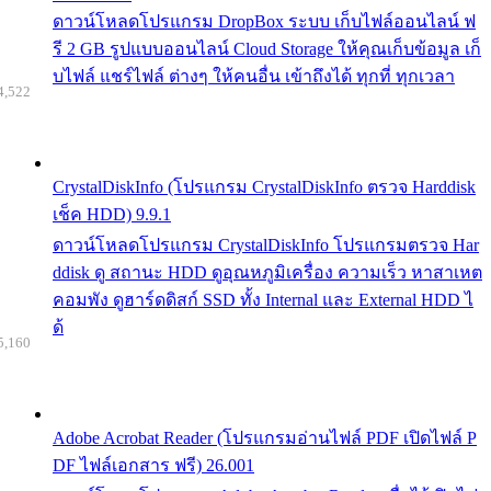
ดาวน์โหลดโปรแกรม DropBox ระบบ เก็บไฟล์ออนไลน์ ฟ
รี 2 GB รูปแบบออนไลน์ Cloud Storage ให้คุณเก็บข้อมูล เก็
บไฟล์ แชร์ไฟล์ ต่างๆ ให้คนอื่น เข้าถึงได้ ทุกที่ ทุกเวลา
4,522
CrystalDiskInfo (โปรแกรม CrystalDiskInfo ตรวจ Harddisk
เช็ค HDD) 9.9.1
ดาวน์โหลดโปรแกรม CrystalDiskInfo โปรแกรมตรวจ Har
ddisk ดู สถานะ HDD ดูอุณหภูมิเครื่อง ความเร็ว หาสาเหต
คอมพัง ดูฮาร์ดดิสก์ SSD ทั้ง Internal และ External HDD ไ
ด้
5,160
Adobe Acrobat Reader (โปรแกรมอ่านไฟล์ PDF เปิดไฟล์ P
DF ไฟล์เอกสาร ฟรี) 26.001