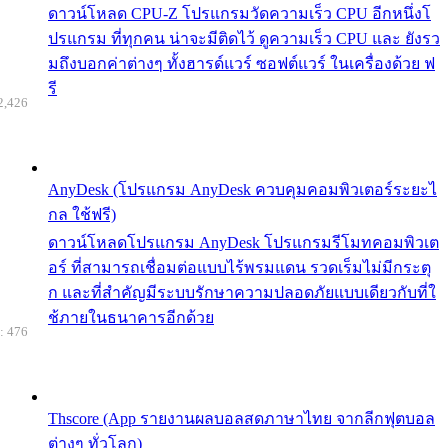
ดาวน์โหลด CPU-Z โปรแกรมวัดความเร็ว CPU อีกหนึ่งโ
ปรแกรม ที่ทุกคน น่าจะมีติดไว้ ดูความเร็ว CPU และ ยังรว
มถึงบอกค่าต่างๆ ทั้งฮารด์แวร์ ซอฟต์แวร์ ในเครื่องด้วย ฟ
รี
2,426
AnyDesk (โปรแกรม AnyDesk ควบคุมคอมพิวเตอร์ระยะไ
กล ใช้ฟรี)
ดาวน์โหลดโปรแกรม AnyDesk โปรแกรมรีโมทคอมพิวเต
อร์ ที่สามารถเชื่อมต่อแบบไร้พรมแดน รวดเร็มไม่มีกระตุ
ก และที่สำคัญมีระบบรักษาความปลอดภัยแบบเดียวกับที่ใ
ช้ภายในธนาคารอีกด้วย
: 476
Thscore (App รายงานผลบอลสดภาษาไทย จากลีกฟุตบอล
ต่างๆ ทั่วโลก)