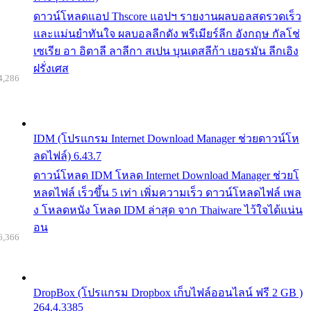
ดาวน์โหลดแอป Thscore แอปฯ รายงานผลบอลสดรวดเร็ว
และแม่นยำทันใจ ผลบอลลีกดัง พรีเมียร์ลีก อังกฤษ กัลโช่
เซเรีย อา อิตาลี ลาลีกา สเปน บุนเดสลีก้า เยอรมัน ลีกเอิง
ฝรั่งเศส
4,286
IDM (โปรแกรม Internet Download Manager ช่วยดาวน์โห
ลดไฟล์) 6.43.7
ดาวน์โหลด IDM โหลด Internet Download Manager ช่วยโ
หลดไฟล์ เร็วขึ้น 5 เท่า เพิ่มความเร็ว ดาวน์โหลดไฟล์ เพล
ง โหลดหนัง โหลด IDM ล่าสุด จาก Thaiware ไว้ใจได้แน่น
อน
6,366
DropBox (โปรแกรม Dropbox เก็บไฟล์ออนไลน์ ฟรี 2 GB )
264.4.3385