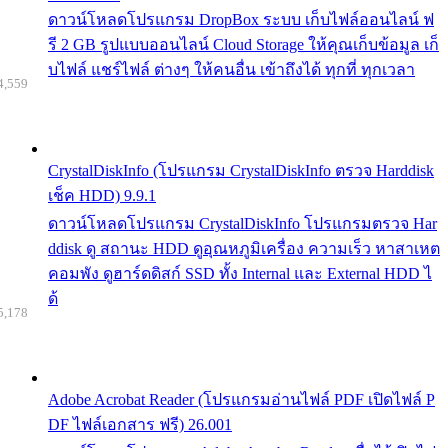
ดาวน์โหลดโปรแกรม DropBox ระบบ เก็บไฟล์ออนไลน์ ฟ
รี 2 GB รูปแบบออนไลน์ Cloud Storage ให้คุณเก็บข้อมูล เก็
บไฟล์ แชร์ไฟล์ ต่างๆ ให้คนอื่น เข้าถึงได้ ทุกที่ ทุกเวลา
4,559
CrystalDiskInfo (โปรแกรม CrystalDiskInfo ตรวจ Harddisk
เช็ค HDD) 9.9.1
ดาวน์โหลดโปรแกรม CrystalDiskInfo โปรแกรมตรวจ Har
ddisk ดู สถานะ HDD ดูอุณหภูมิเครื่อง ความเร็ว หาสาเหต
คอมพัง ดูฮาร์ดดิสก์ SSD ทั้ง Internal และ External HDD ไ
ด้
5,178
Adobe Acrobat Reader (โปรแกรมอ่านไฟล์ PDF เปิดไฟล์ P
DF ไฟล์เอกสาร ฟรี) 26.001