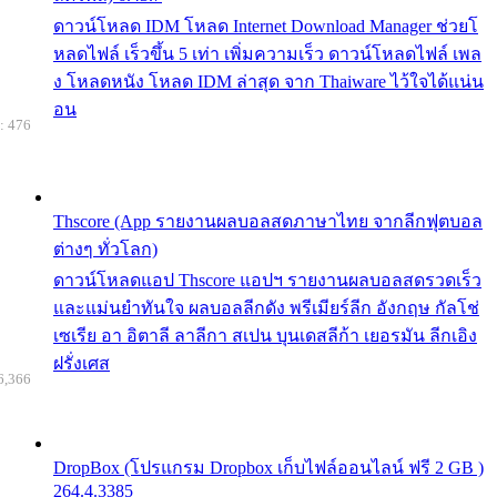
ดาวน์โหลด IDM โหลด Internet Download Manager ช่วยโ
หลดไฟล์ เร็วขึ้น 5 เท่า เพิ่มความเร็ว ดาวน์โหลดไฟล์ เพล
ง โหลดหนัง โหลด IDM ล่าสุด จาก Thaiware ไว้ใจได้แน่น
อน
: 476
Thscore (App รายงานผลบอลสดภาษาไทย จากลีกฟุตบอล
ต่างๆ ทั่วโลก)
ดาวน์โหลดแอป Thscore แอปฯ รายงานผลบอลสดรวดเร็ว
และแม่นยำทันใจ ผลบอลลีกดัง พรีเมียร์ลีก อังกฤษ กัลโช่
เซเรีย อา อิตาลี ลาลีกา สเปน บุนเดสลีก้า เยอรมัน ลีกเอิง
ฝรั่งเศส
6,366
DropBox (โปรแกรม Dropbox เก็บไฟล์ออนไลน์ ฟรี 2 GB )
264.4.3385