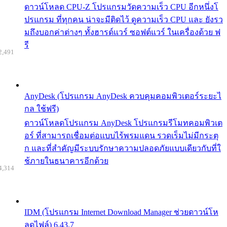
ดาวน์โหลด CPU-Z โปรแกรมวัดความเร็ว CPU อีกหนึ่งโ
ปรแกรม ที่ทุกคน น่าจะมีติดไว้ ดูความเร็ว CPU และ ยังรว
มถึงบอกค่าต่างๆ ทั้งฮารด์แวร์ ซอฟต์แวร์ ในเครื่องด้วย ฟ
รี
2,491
AnyDesk (โปรแกรม AnyDesk ควบคุมคอมพิวเตอร์ระยะไ
กล ใช้ฟรี)
ดาวน์โหลดโปรแกรม AnyDesk โปรแกรมรีโมทคอมพิวเต
อร์ ที่สามารถเชื่อมต่อแบบไร้พรมแดน รวดเร็มไม่มีกระตุ
ก และที่สำคัญมีระบบรักษาความปลอดภัยแบบเดียวกับที่ใ
ช้ภายในธนาคารอีกด้วย
4,314
IDM (โปรแกรม Internet Download Manager ช่วยดาวน์โห
ลดไฟล์) 6.43.7