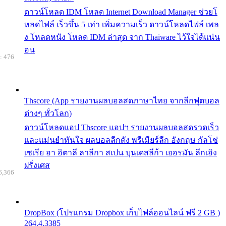
ดาวน์โหลด IDM โหลด Internet Download Manager ช่วยโ
หลดไฟล์ เร็วขึ้น 5 เท่า เพิ่มความเร็ว ดาวน์โหลดไฟล์ เพล
ง โหลดหนัง โหลด IDM ล่าสุด จาก Thaiware ไว้ใจได้แน่น
อน
: 476
Thscore (App รายงานผลบอลสดภาษาไทย จากลีกฟุตบอล
ต่างๆ ทั่วโลก)
ดาวน์โหลดแอป Thscore แอปฯ รายงานผลบอลสดรวดเร็ว
และแม่นยำทันใจ ผลบอลลีกดัง พรีเมียร์ลีก อังกฤษ กัลโช่
เซเรีย อา อิตาลี ลาลีกา สเปน บุนเดสลีก้า เยอรมัน ลีกเอิง
ฝรั่งเศส
6,366
DropBox (โปรแกรม Dropbox เก็บไฟล์ออนไลน์ ฟรี 2 GB )
264.4.3385