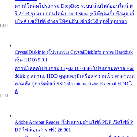
ดาวน์โหลดโปรแกรม DropBox ระบบ เก็บไฟล์ออนไลน์ ฟ
รี 2 GB รูปแบบออนไลน์ Cloud Storage ให้คุณเก็บข้อมูล เก็
บไฟล์ แชร์ไฟล์ ต่างๆ ให้คนอื่น เข้าถึงได้ ทุกที่ ทุกเวลา
4,435
CrystalDiskInfo (โปรแกรม CrystalDiskInfo ตรวจ Harddisk
เช็ค HDD) 9.9.1
ดาวน์โหลดโปรแกรม CrystalDiskInfo โปรแกรมตรวจ Har
ddisk ดู สถานะ HDD ดูอุณหภูมิเครื่อง ความเร็ว หาสาเหต
คอมพัง ดูฮาร์ดดิสก์ SSD ทั้ง Internal และ External HDD ไ
ด้
5,111
Adobe Acrobat Reader (โปรแกรมอ่านไฟล์ PDF เปิดไฟล์ P
DF ไฟล์เอกสาร ฟรี) 26.001