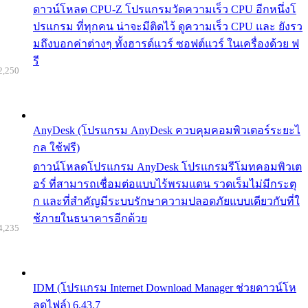
ดาวน์โหลด CPU-Z โปรแกรมวัดความเร็ว CPU อีกหนึ่งโ
ปรแกรม ที่ทุกคน น่าจะมีติดไว้ ดูความเร็ว CPU และ ยังรว
มถึงบอกค่าต่างๆ ทั้งฮารด์แวร์ ซอฟต์แวร์ ในเครื่องด้วย ฟ
รี
2,250
AnyDesk (โปรแกรม AnyDesk ควบคุมคอมพิวเตอร์ระยะไ
กล ใช้ฟรี)
ดาวน์โหลดโปรแกรม AnyDesk โปรแกรมรีโมทคอมพิวเต
อร์ ที่สามารถเชื่อมต่อแบบไร้พรมแดน รวดเร็มไม่มีกระตุ
ก และที่สำคัญมีระบบรักษาความปลอดภัยแบบเดียวกับที่ใ
ช้ภายในธนาคารอีกด้วย
4,235
IDM (โปรแกรม Internet Download Manager ช่วยดาวน์โห
ลดไฟล์) 6.43.7