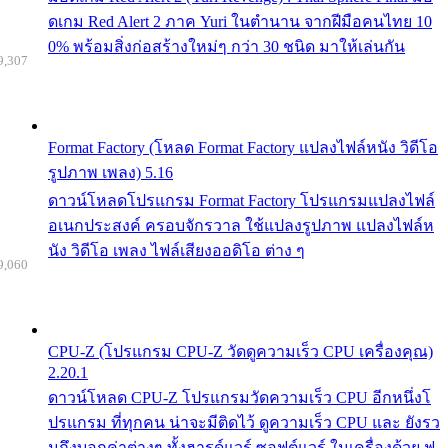
ดเกม Red Alert 2 ภาค Yuri ในตำนาน จากฝีมือคนไทย 10
0% พร้อมสิ่งก่อสร้างใหม่ๆ กว่า 30 ชนิด มาให้เล่นกัน
9,307
Format Factory (โหลด Format Factory แปลงไฟล์หนัง วิดีโอ
รูปภาพ เพลง) 5.16
ดาวน์โหลดโปรแกรม Format Factory โปรแกรมแปลงไฟล์
อเนกประสงค์ ครอบจักรวาล ใช้แปลงรูปภาพ แปลงไฟล์ห
นัง วิดีโอ เพลง ไฟล์เสียงออดิโอ ต่าง ๆ
9,060
CPU-Z (โปรแกรม CPU-Z วัดดูความเร็ว CPU เครื่องคุณ)
2.20.1
ดาวน์โหลด CPU-Z โปรแกรมวัดความเร็ว CPU อีกหนึ่งโ
ปรแกรม ที่ทุกคน น่าจะมีติดไว้ ดูความเร็ว CPU และ ยังรว
มถึงบอกค่าต่างๆ ทั้งฮารด์แวร์ ซอฟต์แวร์ ในเครื่องด้วย ฟ