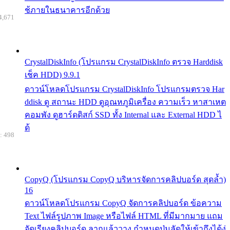
ช้ภายในธนาคารอีกด้วย
4,671
CrystalDiskInfo (โปรแกรม CrystalDiskInfo ตรวจ Harddisk
เช็ค HDD) 9.9.1
ดาวน์โหลดโปรแกรม CrystalDiskInfo โปรแกรมตรวจ Har
ddisk ดู สถานะ HDD ดูอุณหภูมิเครื่อง ความเร็ว หาสาเหต
คอมพัง ดูฮาร์ดดิสก์ SSD ทั้ง Internal และ External HDD ไ
ด้
: 498
CopyQ (โปรแกรม CopyQ บริหารจัดการคลิปบอร์ด สุดล้ำ)
16
ดาวน์โหลดโปรแกรม CopyQ จัดการคลิปบอร์ด ข้อความ
Text ไฟล์รูปภาพ Image หรือไฟล์ HTML ที่มีมากมาย แถม
จัดเรียงคลิปบอร์ด ลากแล้ววาง กำหนดปุ่มลัดให้เข้าถึงได้ง่