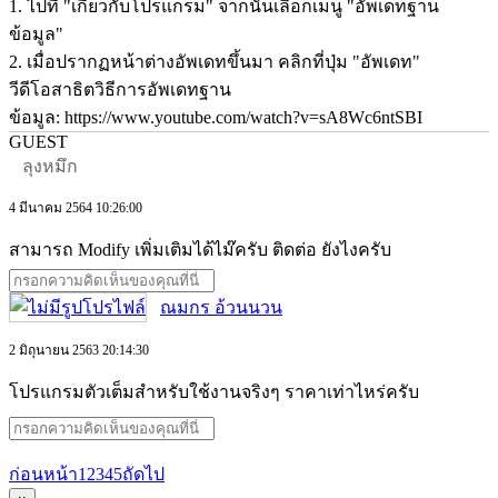
1. ไปที่ "เกี่ยวกับโปรแกรม" จากนั้นเลือกเมนู "อัพเดทฐาน
ข้อมูล"
2. เมื่อปรากฏหน้าต่างอัพเดทขึ้นมา คลิกที่ปุ่ม "อัพเดท"
วีดีโอสาธิตวิธีการอัพเดทฐาน
ข้อมูล: https://www.youtube.com/watch?v=sA8Wc6ntSBI
GUEST
ลุงหมึก
4 มีนาคม 2564 10:26:00
สามารถ Modify เพิ่มเติมได้ไม๊ครับ ติดต่อ ยังไงครับ
ณมกร อ้วนนวน
2 มิถุนายน 2563 20:14:30
โปรแกรมตัวเต็มสำหรับใช้งานจริงๆ ราคาเท่าไหร่ครับ
ก่อนหน้า
1
2
3
4
5
ถัดไป