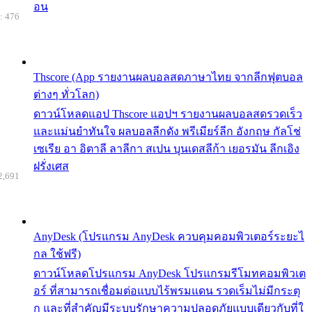
อน
: 476
Thscore (App รายงานผลบอลสดภาษาไทย จากลีกฟุตบอล
ต่างๆ ทั่วโลก)
ดาวน์โหลดแอป Thscore แอปฯ รายงานผลบอลสดรวดเร็ว
และแม่นยำทันใจ ผลบอลลีกดัง พรีเมียร์ลีก อังกฤษ กัลโช่
เซเรีย อา อิตาลี ลาลีกา สเปน บุนเดสลีก้า เยอรมัน ลีกเอิง
ฝรั่งเศส
2,691
AnyDesk (โปรแกรม AnyDesk ควบคุมคอมพิวเตอร์ระยะไ
กล ใช้ฟรี)
ดาวน์โหลดโปรแกรม AnyDesk โปรแกรมรีโมทคอมพิวเต
อร์ ที่สามารถเชื่อมต่อแบบไร้พรมแดน รวดเร็มไม่มีกระตุ
ก และที่สำคัญมีระบบรักษาความปลอดภัยแบบเดียวกับที่ใ