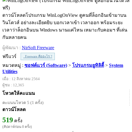
ดาวน์โหลดโปรแกรม WinLogOnView ดูคนที่ล็อกอินเข้ามาบน
วินโดวส์ อย่างละเอียดยิบ บอกเวลาเข้า เวลาออก พร้อมระยะ
เวลาว่าล็อกอินบน Windows นานแค่ไหน เหมาะกับคอมฯ ที่เล่น
กันหลายคน
ผู้พัฒนา :
NirSoft Freeware
ฟรีแวร์
Freeware คืออะไร ?
หมวดหมู่ :
ซอฟต์แวร์ (Software)
>
โปรแกรมยูทิลิตี้
>
System
Utilities
เมื่อ : 12 สิงหาคม 2564
ผู้ชม : 12,365
โหวตให้คะแนน
คะแนนโหวต 5 (1 ครั้ง)
ดาวน์โหลด
519
ครั้ง
(สัปดาห์ก่อน 0 ครั้ง)