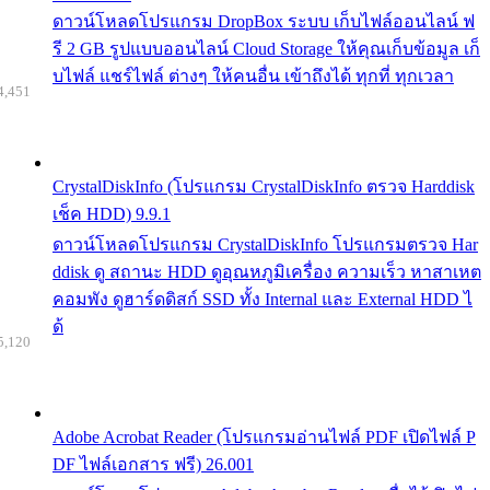
ดาวน์โหลดโปรแกรม DropBox ระบบ เก็บไฟล์ออนไลน์ ฟ
รี 2 GB รูปแบบออนไลน์ Cloud Storage ให้คุณเก็บข้อมูล เก็
บไฟล์ แชร์ไฟล์ ต่างๆ ให้คนอื่น เข้าถึงได้ ทุกที่ ทุกเวลา
4,451
CrystalDiskInfo (โปรแกรม CrystalDiskInfo ตรวจ Harddisk
เช็ค HDD) 9.9.1
ดาวน์โหลดโปรแกรม CrystalDiskInfo โปรแกรมตรวจ Har
ddisk ดู สถานะ HDD ดูอุณหภูมิเครื่อง ความเร็ว หาสาเหต
คอมพัง ดูฮาร์ดดิสก์ SSD ทั้ง Internal และ External HDD ไ
ด้
5,120
Adobe Acrobat Reader (โปรแกรมอ่านไฟล์ PDF เปิดไฟล์ P
DF ไฟล์เอกสาร ฟรี) 26.001