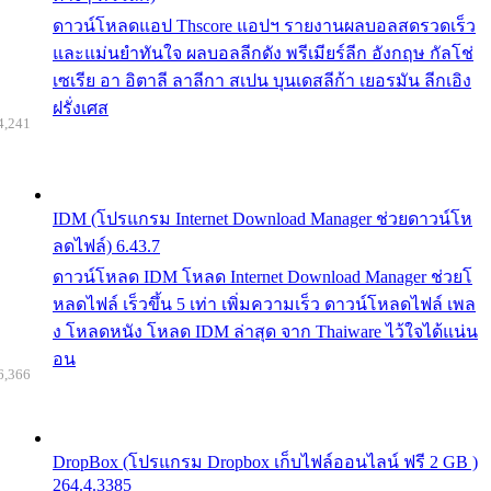
ดาวน์โหลดแอป Thscore แอปฯ รายงานผลบอลสดรวดเร็ว
และแม่นยำทันใจ ผลบอลลีกดัง พรีเมียร์ลีก อังกฤษ กัลโช่
เซเรีย อา อิตาลี ลาลีกา สเปน บุนเดสลีก้า เยอรมัน ลีกเอิง
ฝรั่งเศส
4,241
IDM (โปรแกรม Internet Download Manager ช่วยดาวน์โห
ลดไฟล์) 6.43.7
ดาวน์โหลด IDM โหลด Internet Download Manager ช่วยโ
หลดไฟล์ เร็วขึ้น 5 เท่า เพิ่มความเร็ว ดาวน์โหลดไฟล์ เพล
ง โหลดหนัง โหลด IDM ล่าสุด จาก Thaiware ไว้ใจได้แน่น
อน
6,366
DropBox (โปรแกรม Dropbox เก็บไฟล์ออนไลน์ ฟรี 2 GB )
264.4.3385