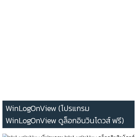
WinLogOnView (โปรแกรม
WinLogOnView ดูล็อกอินวินโดวส์ ฟรี)