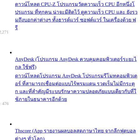
ดาวน์โหลด CPU-Z โปรแกรมวัดความเร็ว CPU อีกหนึ่งโ
ปรแกรม ที่ทุกคน น่าจะมีติดไว้ ดูความเร็ว CPU และ ยังรว
มถึงบอกค่าต่างๆ ทั้งฮารด์แวร์ ซอฟต์แวร์ ในเครื่องด้วย ฟ
รี
2,271
AnyDesk (โปรแกรม AnyDesk ควบคุมคอมพิวเตอร์ระยะไ
กล ใช้ฟรี)
ดาวน์โหลดโปรแกรม AnyDesk โปรแกรมรีโมทคอมพิวเต
อร์ ที่สามารถเชื่อมต่อแบบไร้พรมแดน รวดเร็มไม่มีกระตุ
ก และที่สำคัญมีระบบรักษาความปลอดภัยแบบเดียวกับที่ใ
ช้ภายในธนาคารอีกด้วย
: 476
Thscore (App รายงานผลบอลสดภาษาไทย จากลีกฟุตบอล
ต่างๆ ทั่วโลก)