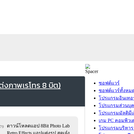
ต่งภาพเรโทร 8 บิต)
ซอฟต์แวร์
ซอฟต์แวร์ทั้งหม
โปรแกรมอินเทอร
โปรแกรมส่วนบุ
โปรแกรมมัลติมีเ
เกม PC คอมพิวเต
ดาวน์โหลดแอป 8Bit Photo Lab
879
โปรแกรมบริหารธ
Retro Effects แอปแต่งรูป สุดเจ๋ง