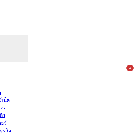
4
ด
์เน็ต
คคล
ดีย
อร์
ุรกิจ