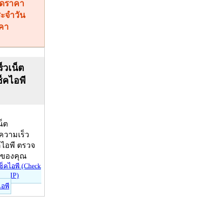
คา
็วเน็ต
ช็คไอพี
น็ต
บความเร็ว
คไอพี ตรวจ
ีของคุณ
ไอพี