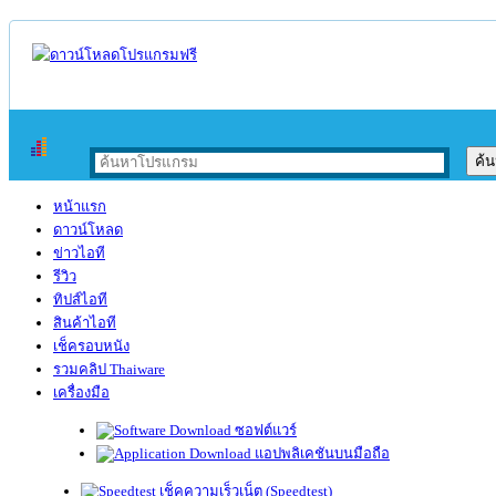
หน้าแรก
ดาวน์โหลด
ข่าวไอที
รีวิว
ทิปส์ไอที
สินค้าไอที
เช็ครอบหนัง
รวมคลิป Thaiware
เครื่องมือ
ซอฟต์แวร์
แอปพลิเคชันบนมือถือ
เช็คความเร็วเน็ต (Speedtest)