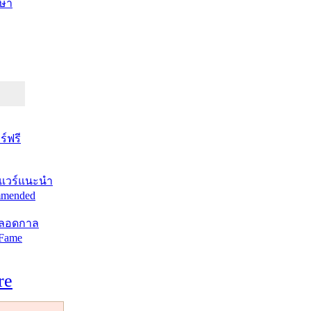
ษา
์ฟรี
แวร์แนะนำ
mended
ตลอดกาล
 Fame
re