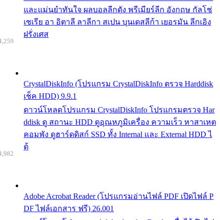
และแม่นยำทันใจ ผลบอลลีกดัง พรีเมียร์ลีก อังกฤษ กัลโช่
เซเรีย อา อิตาลี ลาลีกา สเปน บุนเดสลีก้า เยอรมัน ลีกเอิง
ฝรั่งเศส
4,259
CrystalDiskInfo (โปรแกรม CrystalDiskInfo ตรวจ Harddisk
เช็ค HDD) 9.9.1
ดาวน์โหลดโปรแกรม CrystalDiskInfo โปรแกรมตรวจ Har
ddisk ดู สถานะ HDD ดูอุณหภูมิเครื่อง ความเร็ว หาสาเหต
คอมพัง ดูฮาร์ดดิสก์ SSD ทั้ง Internal และ External HDD ไ
ด้
4,982
Adobe Acrobat Reader (โปรแกรมอ่านไฟล์ PDF เปิดไฟล์ P
DF ไฟล์เอกสาร ฟรี) 26.001