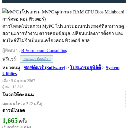
ดาวโหลดโปรแกรม MyPC โปรแกรมอเนกประสงค์ที่สามารถดู
สถานะการทำงาน ตรวจสอบข้อมูล เปลี่ยนแปลงการตั้งค่า และ
ลบไฟล์ที่ไม่จำเป็นบนเครื่องคอมพิวเตอร์ ลฯล
ผู้พัฒนา :
B Vormbaum Consullting
ฟรีแวร์
Freeware คืออะไร ?
หมวดหมู่ :
ซอฟต์แวร์ (Software)
>
โปรแกรมยูทิลิตี้
>
System
Utilities
เมื่อ : 5 มีนาคม 2567
ผู้ชม : 18,843
โหวตให้คะแนน
คะแนนโหวต 5 (2 ครั้ง)
ดาวน์โหลด
1,665
ครั้ง
(สัปดาห์ก่อน 0 ครั้ง)