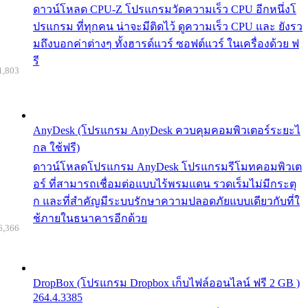
ดาวน์โหลด CPU-Z โปรแกรมวัดความเร็ว CPU อีกหนึ่งโ
ปรแกรม ที่ทุกคน น่าจะมีติดไว้ ดูความเร็ว CPU และ ยังรว
มถึงบอกค่าต่างๆ ทั้งฮารด์แวร์ ซอฟต์แวร์ ในเครื่องด้วย ฟ
รี
1,803
AnyDesk (โปรแกรม AnyDesk ควบคุมคอมพิวเตอร์ระยะไ
กล ใช้ฟรี)
ดาวน์โหลดโปรแกรม AnyDesk โปรแกรมรีโมทคอมพิวเต
อร์ ที่สามารถเชื่อมต่อแบบไร้พรมแดน รวดเร็มไม่มีกระตุ
ก และที่สำคัญมีระบบรักษาความปลอดภัยแบบเดียวกับที่ใ
ช้ภายในธนาคารอีกด้วย
6,366
DropBox (โปรแกรม Dropbox เก็บไฟล์ออนไลน์ ฟรี 2 GB )
264.4.3385