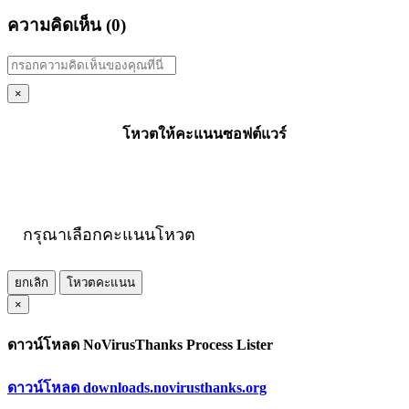
ความคิดเห็น (
0
)
×
โหวตให้คะแนนซอฟต์แวร์
กรุณาเลือกคะแนนโหวต
ยกเลิก
โหวตคะแนน
×
ดาวน์โหลด NoVirusThanks Process Lister
ดาวน์โหลด downloads.novirusthanks.org