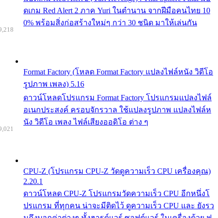
ดเกม Red Alert 2 ภาค Yuri ในตำนาน จากฝีมือคนไทย 10
0% พร้อมสิ่งก่อสร้างใหม่ๆ กว่า 30 ชนิด มาให้เล่นกัน
9,218
Format Factory (โหลด Format Factory แปลงไฟล์หนัง วิดีโอ
รูปภาพ เพลง) 5.16
ดาวน์โหลดโปรแกรม Format Factory โปรแกรมแปลงไฟล์
อเนกประสงค์ ครอบจักรวาล ใช้แปลงรูปภาพ แปลงไฟล์ห
นัง วิดีโอ เพลง ไฟล์เสียงออดิโอ ต่าง ๆ
9,021
CPU-Z (โปรแกรม CPU-Z วัดดูความเร็ว CPU เครื่องคุณ)
2.20.1
ดาวน์โหลด CPU-Z โปรแกรมวัดความเร็ว CPU อีกหนึ่งโ
ปรแกรม ที่ทุกคน น่าจะมีติดไว้ ดูความเร็ว CPU และ ยังรว
มถึงบอกค่าต่างๆ ทั้งฮารด์แวร์ ซอฟต์แวร์ ในเครื่องด้วย ฟ