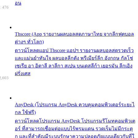
อน
: 476
Thscore (App รายงานผลบอลสดภาษาไทย จากลีกฟุตบอล
ต่างๆ ทั่วโลก)
ดาวน์โหลดแอป Thscore แอปฯ รายงานผลบอลสดรวดเร็ว
และแม่นยำทันใจ ผลบอลลีกดัง พรีเมียร์ลีก อังกฤษ กัลโช่
เซเรีย อา อิตาลี ลาลีกา สเปน บุนเดสลีก้า เยอรมัน ลีกเอิง
ฝรั่งเศส
2,603
AnyDesk (โปรแกรม AnyDesk ควบคุมคอมพิวเตอร์ระยะไ
กล ใช้ฟรี)
ดาวน์โหลดโปรแกรม AnyDesk โปรแกรมรีโมทคอมพิวเต
อร์ ที่สามารถเชื่อมต่อแบบไร้พรมแดน รวดเร็มไม่มีกระตุ
ก และที่สำคัญมีระบบรักษาความปลอดภัยแบบเดียวกับที่ใ