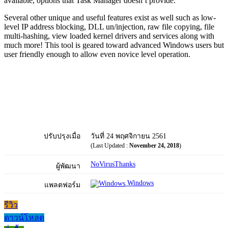
available, options that Task Manager doesn’t provide.
Several other unique and useful features exist as well such as low-
level IP address blocking, DLL un/injection, raw file copying, file
multi-hashing, view loaded kernel drivers and services along with
much more! This tool is geared toward advanced Windows users but
user friendly enough to allow even novice level operation.
ปรับปรุงเมื่อ
วันที่ 24 พฤศจิกายน 2561
(Last Updated :
November 24, 2018
)
NoVirusThanks
ผู้พัฒนา
Windows
แพลตฟอร์ม
รีวิว
ดาวน์โหลด