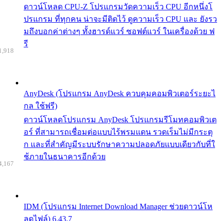
ดาวน์โหลด CPU-Z โปรแกรมวัดความเร็ว CPU อีกหนึ่งโ
ปรแกรม ที่ทุกคน น่าจะมีติดไว้ ดูความเร็ว CPU และ ยังรว
มถึงบอกค่าต่างๆ ทั้งฮารด์แวร์ ซอฟต์แวร์ ในเครื่องด้วย ฟ
รี
1,918
AnyDesk (โปรแกรม AnyDesk ควบคุมคอมพิวเตอร์ระยะไ
กล ใช้ฟรี)
ดาวน์โหลดโปรแกรม AnyDesk โปรแกรมรีโมทคอมพิวเต
อร์ ที่สามารถเชื่อมต่อแบบไร้พรมแดน รวดเร็มไม่มีกระตุ
ก และที่สำคัญมีระบบรักษาความปลอดภัยแบบเดียวกับที่ใ
ช้ภายในธนาคารอีกด้วย
4,167
IDM (โปรแกรม Internet Download Manager ช่วยดาวน์โห
ลดไฟล์) 6.43.7