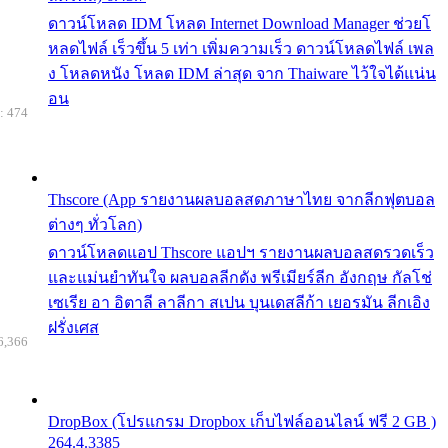
ดาวน์โหลด IDM โหลด Internet Download Manager ช่วยโ
หลดไฟล์ เร็วขึ้น 5 เท่า เพิ่มความเร็ว ดาวน์โหลดไฟล์ เพล
ง โหลดหนัง โหลด IDM ล่าสุด จาก Thaiware ไว้ใจได้แน่น
อน
: 474
Thscore (App รายงานผลบอลสดภาษาไทย จากลีกฟุตบอล
ต่างๆ ทั่วโลก)
ดาวน์โหลดแอป Thscore แอปฯ รายงานผลบอลสดรวดเร็ว
และแม่นยำทันใจ ผลบอลลีกดัง พรีเมียร์ลีก อังกฤษ กัลโช่
เซเรีย อา อิตาลี ลาลีกา สเปน บุนเดสลีก้า เยอรมัน ลีกเอิง
ฝรั่งเศส
6,366
DropBox (โปรแกรม Dropbox เก็บไฟล์ออนไลน์ ฟรี 2 GB )
264.4.3385