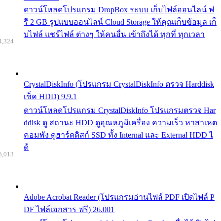
ดาวน์โหลดโปรแกรม DropBox ระบบ เก็บไฟล์ออนไลน์ ฟ
รี 2 GB รูปแบบออนไลน์ Cloud Storage ให้คุณเก็บข้อมูล เก็
บไฟล์ แชร์ไฟล์ ต่างๆ ให้คนอื่น เข้าถึงได้ ทุกที่ ทุกเวลา
4,324
CrystalDiskInfo (โปรแกรม CrystalDiskInfo ตรวจ Harddisk
เช็ค HDD) 9.9.1
ดาวน์โหลดโปรแกรม CrystalDiskInfo โปรแกรมตรวจ Har
ddisk ดู สถานะ HDD ดูอุณหภูมิเครื่อง ความเร็ว หาสาเหต
คอมพัง ดูฮาร์ดดิสก์ SSD ทั้ง Internal และ External HDD ไ
ด้
5,013
Adobe Acrobat Reader (โปรแกรมอ่านไฟล์ PDF เปิดไฟล์ P
DF ไฟล์เอกสาร ฟรี) 26.001