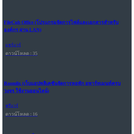
FileCub Office (โปรแกรมจัดการไฟล์และเอกสารสำหรับ
องค์กร ผ่าน LAN)
แชร์แวร์
ดาวน์โหลด : 35
Roomlix (เว็บแอปพลิเคชันจัดการหอพัก อพาร์ทเมนท์ครบ
วงจร ใช้งานออนไลน์)
ฟรีแวร์
ดาวน์โหลด : 16