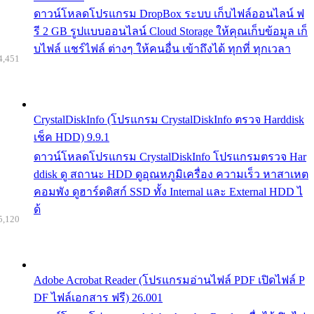
ดาวน์โหลดโปรแกรม DropBox ระบบ เก็บไฟล์ออนไลน์ ฟ
รี 2 GB รูปแบบออนไลน์ Cloud Storage ให้คุณเก็บข้อมูล เก็
บไฟล์ แชร์ไฟล์ ต่างๆ ให้คนอื่น เข้าถึงได้ ทุกที่ ทุกเวลา
4,451
CrystalDiskInfo (โปรแกรม CrystalDiskInfo ตรวจ Harddisk
เช็ค HDD) 9.9.1
ดาวน์โหลดโปรแกรม CrystalDiskInfo โปรแกรมตรวจ Har
ddisk ดู สถานะ HDD ดูอุณหภูมิเครื่อง ความเร็ว หาสาเหต
คอมพัง ดูฮาร์ดดิสก์ SSD ทั้ง Internal และ External HDD ไ
ด้
5,120
Adobe Acrobat Reader (โปรแกรมอ่านไฟล์ PDF เปิดไฟล์ P
DF ไฟล์เอกสาร ฟรี) 26.001