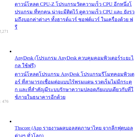
ดาวน์โหลด CPU-Z โปรแกรมวัดความเร็ว CPU อีกหนึ่งโ
ปรแกรม ที่ทุกคน น่าจะมีติดไว้ ดูความเร็ว CPU และ ยังรว
มถึงบอกค่าต่างๆ ทั้งฮารด์แวร์ ซอฟต์แวร์ ในเครื่องด้วย ฟ
รี
2,271
AnyDesk (โปรแกรม AnyDesk ควบคุมคอมพิวเตอร์ระยะไ
กล ใช้ฟรี)
ดาวน์โหลดโปรแกรม AnyDesk โปรแกรมรีโมทคอมพิวเต
อร์ ที่สามารถเชื่อมต่อแบบไร้พรมแดน รวดเร็มไม่มีกระตุ
ก และที่สำคัญมีระบบรักษาความปลอดภัยแบบเดียวกับที่ใ
ช้ภายในธนาคารอีกด้วย
: 476
Thscore (App รายงานผลบอลสดภาษาไทย จากลีกฟุตบอล
ต่างๆ ทั่วโลก)