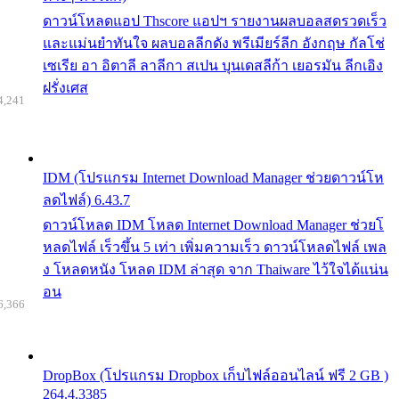
ดาวน์โหลดแอป Thscore แอปฯ รายงานผลบอลสดรวดเร็ว
และแม่นยำทันใจ ผลบอลลีกดัง พรีเมียร์ลีก อังกฤษ กัลโช่
เซเรีย อา อิตาลี ลาลีกา สเปน บุนเดสลีก้า เยอรมัน ลีกเอิง
ฝรั่งเศส
4,241
IDM (โปรแกรม Internet Download Manager ช่วยดาวน์โห
ลดไฟล์) 6.43.7
ดาวน์โหลด IDM โหลด Internet Download Manager ช่วยโ
หลดไฟล์ เร็วขึ้น 5 เท่า เพิ่มความเร็ว ดาวน์โหลดไฟล์ เพล
ง โหลดหนัง โหลด IDM ล่าสุด จาก Thaiware ไว้ใจได้แน่น
อน
6,366
DropBox (โปรแกรม Dropbox เก็บไฟล์ออนไลน์ ฟรี 2 GB )
264.4.3385