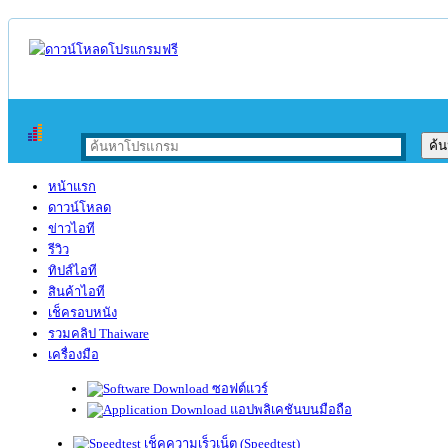
หน้าแรก
ดาวน์โหลด
ข่าวไอที
รีวิว
ทิปส์ไอที
สินค้าไอที
เช็ครอบหนัง
รวมคลิป Thaiware
เครื่องมือ
ซอฟต์แวร์
แอปพลิเคชันบนมือถือ
เช็คความเร็วเน็ต (Speedtest)