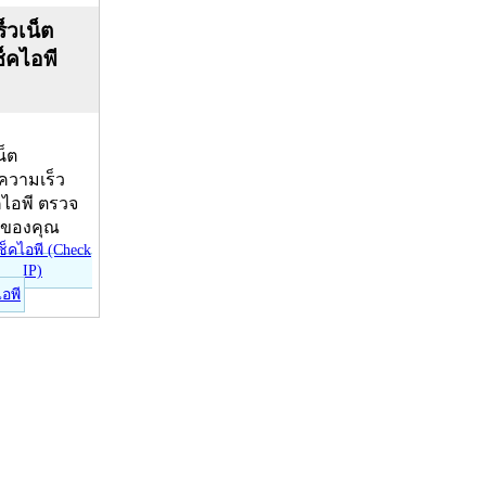
็วเน็ต
ช็คไอพี
น็ต
บความเร็ว
คไอพี ตรวจ
ีของคุณ
ไอพี