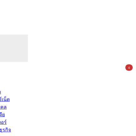
4
ด
์เน็ต
คคล
ดีย
อร์
ุรกิจ