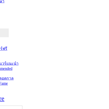
ษา
์ฟรี
แวร์แนะนำ
mended
ตลอดกาล
 Fame
re