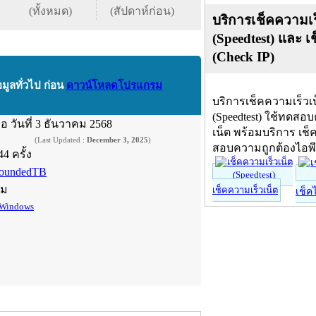
(ทั้งหมด)
(สัปดาห์ก่อน)
บริการเช็คความเร
(Speedtest) และ เ
(Check IP)
อมูลทั่วไป ก่อน
ดาวน์โหลดโปรแกรม
บริการเช็คความเร็วเ
(Speedtest) ใช้ทดสอ
ื่อ
วันที่ 3 ธันวาคม 2568
เน็ต พร้อมบริการ เช็
(Last Updated :
December 3, 2025
)
สอบความถูกต้องไอพ
44 ครั้ง
oundedTB
์ม
เช็คความเร็วเน็ต
เช็ค
Windows