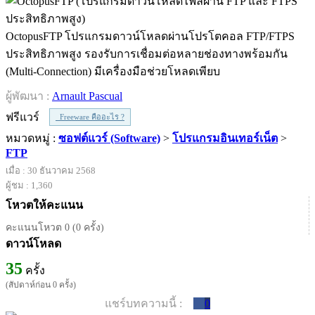
OctopusFTP โปรแกรมดาวน์โหลดผ่านโปรโตคอล FTP/FTPS
ประสิทธิภาพสูง รองรับการเชื่อมต่อหลายช่องทางพร้อมกัน
(Multi-Connection) มีเครื่องมือช่วยโหลดเพียบ
ผู้พัฒนา :
Arnault Pascual
ฟรีแวร์
Freeware คืออะไร ?
หมวดหมู่ :
ซอฟต์แวร์ (Software)
>
โปรแกรมอินเทอร์เน็ต
>
FTP
เมื่อ : 30 ธันวาคม 2568
ผู้ชม : 1,360
โหวตให้คะแนน
คะแนนโหวต 0 (0 ครั้ง)
ดาวน์โหลด
35
ครั้ง
(สัปดาห์ก่อน 0 ครั้ง)
แชร์บทความนี้ :
0