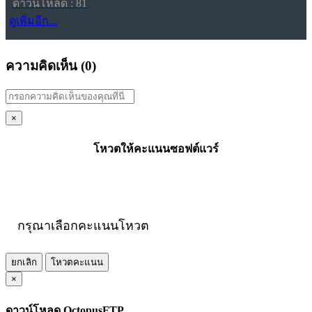
ดาวน์โหลด : 81
ดูเพิ่มอีก...
ความคิดเห็น (
0
)
×
โหวตให้คะแนนซอฟต์แวร์
กรุณาเลือกคะแนนโหวต
ยกเลิก
โหวตคะแนน
×
ดาวน์โหลด OctopusFTP