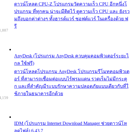
ดาวน์โหลด CPU-Z โปรแกรมวัดความเร็ว CPU อีกหนึ่งโ
ปรแกรม ที่ทุกคน น่าจะมีติดไว้ ดูความเร็ว CPU และ ยังรว
มถึงบอกค่าต่างๆ ทั้งฮารด์แวร์ ซอฟต์แวร์ ในเครื่องด้วย ฟ
รี
1,887
AnyDesk (โปรแกรม AnyDesk ควบคุมคอมพิวเตอร์ระยะไ
กล ใช้ฟรี)
ดาวน์โหลดโปรแกรม AnyDesk โปรแกรมรีโมทคอมพิวเต
อร์ ที่สามารถเชื่อมต่อแบบไร้พรมแดน รวดเร็มไม่มีกระตุ
ก และที่สำคัญมีระบบรักษาความปลอดภัยแบบเดียวกับที่ใ
ช้ภายในธนาคารอีกด้วย
4,159
IDM (โปรแกรม Internet Download Manager ช่วยดาวน์โห
ลดไฟล์) 6.43.7