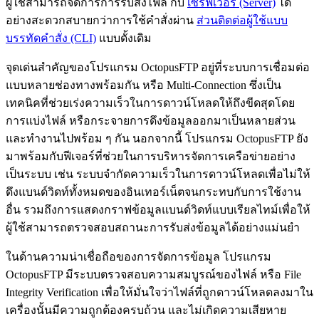
ผู้ใช้สามารถจัดการการรับส่งไฟล์ กับ
เซิร์ฟเวอร์ (Server)
ได้
อย่างสะดวกสบายกว่าการใช้คำสั่งผ่าน
ส่วนติดต่อผู้ใช้แบบ
บรรทัดคำสั่ง (CLI)
แบบดั้งเดิม
จุดเด่นสำคัญของโปรแกรม OctopusFTP อยู่ที่ระบบการเชื่อมต่อ
แบบหลายช่องทางพร้อมกัน หรือ Multi-Connection ซึ่งเป็น
เทคนิคที่ช่วยเร่งความเร็วในการดาวน์โหลดให้ถึงขีดสุดโดย
การแบ่งไฟล์ หรือกระจายการดึงข้อมูลออกมาเป็นหลายส่วน
และทำงานไปพร้อม ๆ กัน นอกจากนี้ โปรแกรม OctopusFTP ยัง
มาพร้อมกับฟีเจอร์ที่ช่วยในการบริหารจัดการเครือข่ายอย่าง
เป็นระบบ เช่น ระบบจำกัดความเร็วในการดาวน์โหลดเพื่อไม่ให้
ดึงแบนด์วิดท์ทั้งหมดของอินเทอร์เน็ตจนกระทบกับการใช้งาน
อื่น รวมถึงการแสดงกราฟข้อมูลแบนด์วิดท์แบบเรียลไทม์เพื่อให้
ผู้ใช้สามารถตรวจสอบสถานะการรับส่งข้อมูลได้อย่างแม่นยำ
ในด้านความน่าเชื่อถือของการจัดการข้อมูล โปรแกรม
OctopusFTP มีระบบตรวจสอบความสมบูรณ์ของไฟล์ หรือ File
Integrity Verification เพื่อให้มั่นใจว่าไฟล์ที่ถูกดาวน์โหลดลงมาใน
เครื่องนั้นมีความถูกต้องครบถ้วน และไม่เกิดความเสียหาย