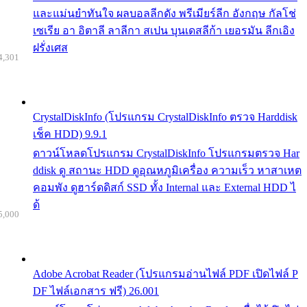
และแม่นยำทันใจ ผลบอลลีกดัง พรีเมียร์ลีก อังกฤษ กัลโช่
เซเรีย อา อิตาลี ลาลีกา สเปน บุนเดสลีก้า เยอรมัน ลีกเอิง
ฝรั่งเศส
4,301
CrystalDiskInfo (โปรแกรม CrystalDiskInfo ตรวจ Harddisk
เช็ค HDD) 9.9.1
ดาวน์โหลดโปรแกรม CrystalDiskInfo โปรแกรมตรวจ Har
ddisk ดู สถานะ HDD ดูอุณหภูมิเครื่อง ความเร็ว หาสาเหต
คอมพัง ดูฮาร์ดดิสก์ SSD ทั้ง Internal และ External HDD ไ
ด้
5,000
Adobe Acrobat Reader (โปรแกรมอ่านไฟล์ PDF เปิดไฟล์ P
DF ไฟล์เอกสาร ฟรี) 26.001