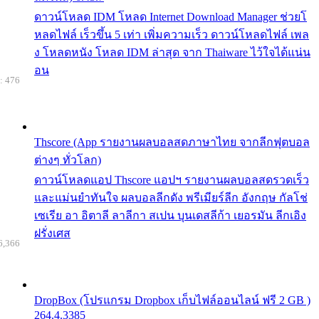
ดาวน์โหลด IDM โหลด Internet Download Manager ช่วยโ
หลดไฟล์ เร็วขึ้น 5 เท่า เพิ่มความเร็ว ดาวน์โหลดไฟล์ เพล
ง โหลดหนัง โหลด IDM ล่าสุด จาก Thaiware ไว้ใจได้แน่น
อน
: 476
Thscore (App รายงานผลบอลสดภาษาไทย จากลีกฟุตบอล
ต่างๆ ทั่วโลก)
ดาวน์โหลดแอป Thscore แอปฯ รายงานผลบอลสดรวดเร็ว
และแม่นยำทันใจ ผลบอลลีกดัง พรีเมียร์ลีก อังกฤษ กัลโช่
เซเรีย อา อิตาลี ลาลีกา สเปน บุนเดสลีก้า เยอรมัน ลีกเอิง
ฝรั่งเศส
6,366
DropBox (โปรแกรม Dropbox เก็บไฟล์ออนไลน์ ฟรี 2 GB )
264.4.3385