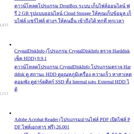
ดาวน์โหลดโปรแกรม DropBox ระบบ เก็บไฟล์ออนไลน์ ฟ
รี 2 GB รูปแบบออนไลน์ Cloud Storage ให้คุณเก็บข้อมูล เก็
บไฟล์ แชร์ไฟล์ ต่างๆ ให้คนอื่น เข้าถึงได้ ทุกที่ ทุกเวลา
4,435
CrystalDiskInfo (โปรแกรม CrystalDiskInfo ตรวจ Harddisk
เช็ค HDD) 9.9.1
ดาวน์โหลดโปรแกรม CrystalDiskInfo โปรแกรมตรวจ Har
ddisk ดู สถานะ HDD ดูอุณหภูมิเครื่อง ความเร็ว หาสาเหต
คอมพัง ดูฮาร์ดดิสก์ SSD ทั้ง Internal และ External HDD ไ
ด้
5,111
Adobe Acrobat Reader (โปรแกรมอ่านไฟล์ PDF เปิดไฟล์ P
DF ไฟล์เอกสาร ฟรี) 26.001