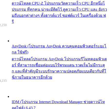
ดาวน์โหลด CPU-Z โปรแกรมวัดความเร็ว CPU อีกหนึ่งโ
ปรแกรม ที่ทุกคน น่าจะมีติดไว้ ดูความเร็ว CPU และ ยังรว
มถึงบอกค่าต่างๆ ทั้งฮารด์แวร์ ซอฟต์แวร์ ในเครื่องด้วย ฟ
รี
2,250
AnyDesk (โปรแกรม AnyDesk ควบคุมคอมพิวเตอร์ระยะไ
กล ใช้ฟรี)
ดาวน์โหลดโปรแกรม AnyDesk โปรแกรมรีโมทคอมพิวเต
อร์ ที่สามารถเชื่อมต่อแบบไร้พรมแดน รวดเร็มไม่มีกระตุ
ก และที่สำคัญมีระบบรักษาความปลอดภัยแบบเดียวกับที่ใ
ช้ภายในธนาคารอีกด้วย
4,235
IDM (โปรแกรม Internet Download Manager ช่วยดาวน์โห
ลดไฟล์) 6.43.7