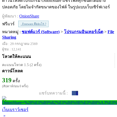
ดาวน์โหลดโปรแกรม OnionShare แชร์ไฟล์ทุกชนิดได้อย่าง
ปลอดภัย โดยไมจำกัดขนาดของไฟล์ ในรูปแบบเว็บเซิร์ฟเวอร์
ผู้พัฒนา :
OnionShare
ฟรีแวร์
Freeware คืออะไร ?
หมวดหมู่ :
ซอฟต์แวร์ (Software)
>
โปรแกรมอินเทอร์เน็ต
>
File
Sharing
เมื่อ : 29 กรกฎาคม 2569
ผู้ชม : 12,141
โหวตให้คะแนน
คะแนนโหวต 1.5 (2 ครั้ง)
ดาวน์โหลด
319
ครั้ง
(สัปดาห์ก่อน 0 ครั้ง)
แชร์บทความนี้ :
0
เว็บเบราว์เซอร์
»