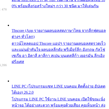
0% พร้อมสิ่งก่อสร้างใหม่ๆ กว่า 30 ชนิด มาให้เล่นกัน
: 476
Thscore (App รายงานผลบอลสดภาษาไทย จากลีกฟุตบอล
ต่างๆ ทั่วโลก)
ดาวน์โหลดแอป Thscore แอปฯ รายงานผลบอลสดรวดเร็ว
และแม่นยำทันใจ ผลบอลลีกดัง พรีเมียร์ลีก อังกฤษ กัลโช่
เซเรีย อา อิตาลี ลาลีกา สเปน บุนเดสลีก้า เยอรมัน ลีกเอิง
ฝรั่งเศส
6,396
LINE PC (โปรแกรมแชท LINE บนคอม ติดตั้งง่าย อัปเดต
ได้เอง) 26.2.0
โปรแกรม LINE PC ใช้งาน LINE บนคอม เปิดใช้ขณะนั่ง
หน้าจอ ได้อย่างสะดวก พร้อมคุยด้วยเสียง คุยเห็นหน้า ส่ง