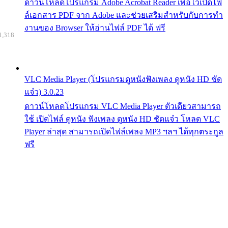
ดาวน์โหลดโปรแกรม Adobe Acrobat Reader เพื่อไว้เปิดไฟ
ล์เอกสาร PDF จาก Adobe และช่วยเสริมสำหรับกับการทำ
งานของ Browser ให้อ่านไฟล์ PDF ได้ ฟรี
1,318
VLC Media Player (โปรแกรมดูหนังฟังเพลง ดูหนัง HD ชัด
แจ๋ว) 3.0.23
ดาวน์โหลดโปรแกรม VLC Media Player ตัวเดียวสามารถ
ใช้ เปิดไฟล์ ดูหนัง ฟังเพลง ดูหนัง HD ชัดแจ๋ว โหลด VLC
Player ล่าสุด สามารถเปิดไฟล์เพลง MP3 ฯลฯ ได้ทุกตระกูล
ฟรี