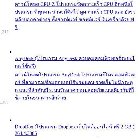
ดาวน์โหลด CPU-Z โปรแกรมวัดความเร็ว CPU อีกหนึ่งโ
ปรแกรม ที่ทุกคน น่าจะมีติดไว้ ดูความเร็ว CPU และ ยังรว
มถึงบอกค่าต่างๆ ทั้งฮารด์แวร์ ซอฟต์แวร์ ในเครื่องด้วย ฟ
รี
1,517
AnyDesk (โปรแกรม AnyDesk ควบคุมคอมพิวเตอร์ระยะไ
กล ใช้ฟรี)
ดาวน์โหลดโปรแกรม AnyDesk โปรแกรมรีโมทคอมพิวเต
อร์ ที่สามารถเชื่อมต่อแบบไร้พรมแดน รวดเร็มไม่มีกระตุ
ก และที่สำคัญมีระบบรักษาความปลอดภัยแบบเดียวกับที่ใ
ช้ภายในธนาคารอีกด้วย
6,366
DropBox (โปรแกรม Dropbox เก็บไฟล์ออนไลน์ ฟรี 2 GB )
264.4.3385