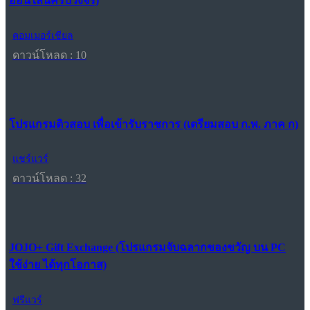
ออนไลน์ครบวงจร)
คอมเมอร์เชียล
ดาวน์โหลด : 10
โปรแกรมติวสอบ เพื่อเข้ารับราชการ (เตรียมสอบ ก.พ. ภาค ก)
แชร์แวร์
ดาวน์โหลด : 32
JOJO+ Gift Exchange (โปรแกรมจับฉลากของขวัญ บน PC
ใช้ง่าย ได้ทุกโอกาส)
ฟรีแวร์