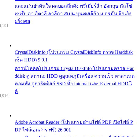
และแม่นยำทันใจ ผลบอลลีกดัง พรีเมียร์ลีก อังกฤษ กัลโช่
เซเรีย อา อิตาลี ลาลีกา สเปน บุนเดสลีก้า เยอรมัน ลีกเอิง
ฝรั่งเศส
4,191
CrystalDiskInfo (โปรแกรม CrystalDiskInfo ตรวจ Harddisk
เช็ค HDD) 9.9.1
ดาวน์โหลดโปรแกรม CrystalDiskInfo โปรแกรมตรวจ Har
ddisk ดู สถานะ HDD ดูอุณหภูมิเครื่อง ความเร็ว หาสาเหต
คอมพัง ดูฮาร์ดดิสก์ SSD ทั้ง Internal และ External HDD ไ
ด้
4,916
Adobe Acrobat Reader (โปรแกรมอ่านไฟล์ PDF เปิดไฟล์ P
DF ไฟล์เอกสาร ฟรี) 26.001