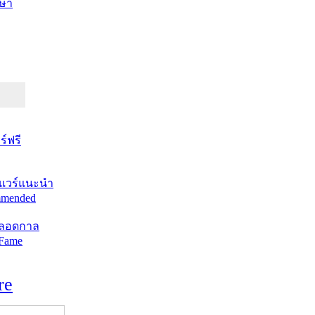
ษา
์ฟรี
แวร์แนะนำ
mended
ตลอดกาล
 Fame
re