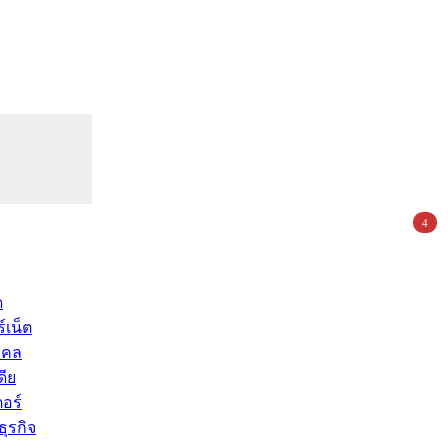
4
ด
์เน็ต
คคล
ดีย
อร์
ุรกิจ