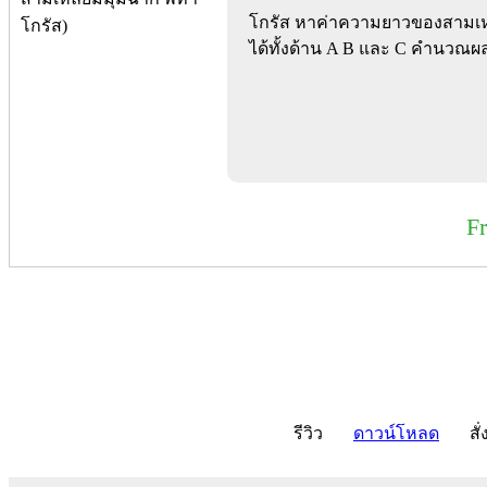
โกรัส หาค่าความยาวของสามเห
ได้ทั้งด้าน A B และ C คำนวณผ
F
รีวิว
ดาวน์โหลด
สั่