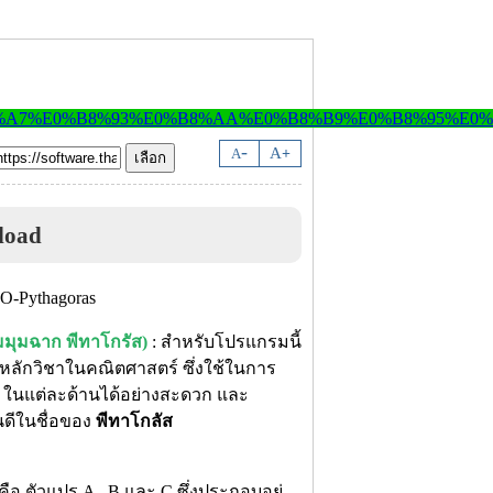
-
A
A
+
load
มุมฉาก พีทาโกรัส)
: สำหรับโปรแกรมนี้
บหลักวิชาในคณิตศาสตร์ ซึ่งใช้ในการ
e) ในแต่ละด้านได้อย่างสะดวก และ
นดีในชื่อของ
พีทาโกลัส
อ ตัวแปร A , B และ C ซึ่งประกอบอยู่