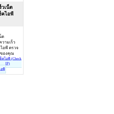
็วเน็ต
ช็คไอพี
น็ต
บความเร็ว
คไอพี ตรวจ
ีของคุณ
ไอพี