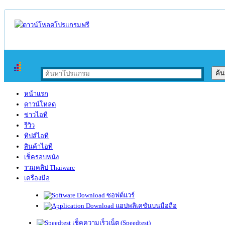
หน้าแรก
ดาวน์โหลด
ข่าวไอที
รีวิว
ทิปส์ไอที
สินค้าไอที
เช็ครอบหนัง
รวมคลิป Thaiware
เครื่องมือ
ซอฟต์แวร์
แอปพลิเคชันบนมือถือ
เช็คความเร็วเน็ต (Speedtest)