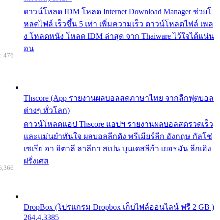
ดาวน์โหลด IDM โหลด Internet Download Manager ช่วยโ
หลดไฟล์ เร็วขึ้น 5 เท่า เพิ่มความเร็ว ดาวน์โหลดไฟล์ เพล
ง โหลดหนัง โหลด IDM ล่าสุด จาก Thaiware ไว้ใจได้แน่น
อน
: 476
Thscore (App รายงานผลบอลสดภาษาไทย จากลีกฟุตบอล
ต่างๆ ทั่วโลก)
ดาวน์โหลดแอป Thscore แอปฯ รายงานผลบอลสดรวดเร็ว
และแม่นยำทันใจ ผลบอลลีกดัง พรีเมียร์ลีก อังกฤษ กัลโช่
เซเรีย อา อิตาลี ลาลีกา สเปน บุนเดสลีก้า เยอรมัน ลีกเอิง
ฝรั่งเศส
6,366
DropBox (โปรแกรม Dropbox เก็บไฟล์ออนไลน์ ฟรี 2 GB )
264.4.3385