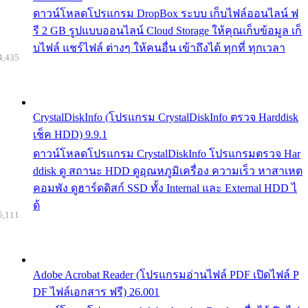
ดาวน์โหลดโปรแกรม DropBox ระบบ เก็บไฟล์ออนไลน์ ฟ
รี 2 GB รูปแบบออนไลน์ Cloud Storage ให้คุณเก็บข้อมูล เก็
บไฟล์ แชร์ไฟล์ ต่างๆ ให้คนอื่น เข้าถึงได้ ทุกที่ ทุกเวลา
4,435
CrystalDiskInfo (โปรแกรม CrystalDiskInfo ตรวจ Harddisk
เช็ค HDD) 9.9.1
ดาวน์โหลดโปรแกรม CrystalDiskInfo โปรแกรมตรวจ Har
ddisk ดู สถานะ HDD ดูอุณหภูมิเครื่อง ความเร็ว หาสาเหต
คอมพัง ดูฮาร์ดดิสก์ SSD ทั้ง Internal และ External HDD ไ
ด้
5,111
Adobe Acrobat Reader (โปรแกรมอ่านไฟล์ PDF เปิดไฟล์ P
DF ไฟล์เอกสาร ฟรี) 26.001