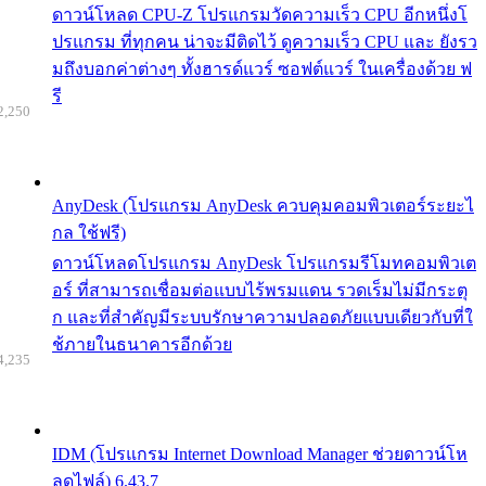
ดาวน์โหลด CPU-Z โปรแกรมวัดความเร็ว CPU อีกหนึ่งโ
ปรแกรม ที่ทุกคน น่าจะมีติดไว้ ดูความเร็ว CPU และ ยังรว
มถึงบอกค่าต่างๆ ทั้งฮารด์แวร์ ซอฟต์แวร์ ในเครื่องด้วย ฟ
รี
2,250
AnyDesk (โปรแกรม AnyDesk ควบคุมคอมพิวเตอร์ระยะไ
กล ใช้ฟรี)
ดาวน์โหลดโปรแกรม AnyDesk โปรแกรมรีโมทคอมพิวเต
อร์ ที่สามารถเชื่อมต่อแบบไร้พรมแดน รวดเร็มไม่มีกระตุ
ก และที่สำคัญมีระบบรักษาความปลอดภัยแบบเดียวกับที่ใ
ช้ภายในธนาคารอีกด้วย
4,235
IDM (โปรแกรม Internet Download Manager ช่วยดาวน์โห
ลดไฟล์) 6.43.7