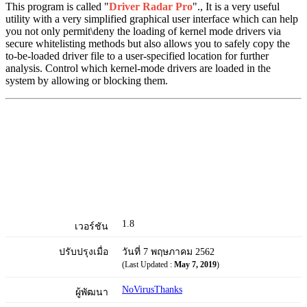
This program is called "
Driver Radar Pro
"., It is a very useful
utility with a very simplified graphical user interface which can help
you not only permit\deny the loading of kernel mode drivers via
secure whitelisting methods but also allows you to safely copy the
to-be-loaded driver file to a user-specified location for further
analysis. Control which kernel-mode drivers are loaded in the
system by allowing or blocking them.
1.8
เวอร์ชัน
ปรับปรุงเมื่อ
วันที่ 7 พฤษภาคม 2562
(Last Updated :
May 7, 2019
)
NoVirusThanks
ผู้พัฒนา