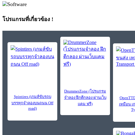
โปรแกรมที่เกี่ยวข้อง !
DrummerZone (โปรแกรม
Spintires (เกมส์ขับรถบ
จำลอง ฝึกตีกลอง ผ่านเว็บ
OpenTTD 
บรรทุกจำลองบนถนน Off
แคม ฟรี)
เหมือน เก
road)
Ty