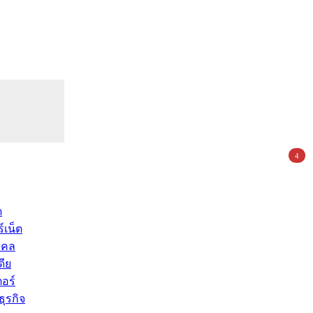
4
ด
์เน็ต
คคล
ดีย
อร์
ุรกิจ