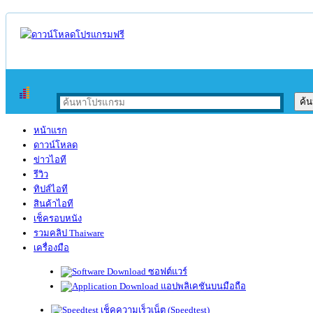
หน้าแรก
ดาวน์โหลด
ข่าวไอที
รีวิว
ทิปส์ไอที
สินค้าไอที
เช็ครอบหนัง
รวมคลิป Thaiware
เครื่องมือ
ซอฟต์แวร์
แอปพลิเคชันบนมือถือ
เช็คความเร็วเน็ต (Speedtest)