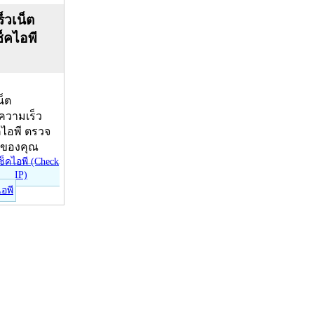
็วเน็ต
ช็คไอพี
น็ต
บความเร็ว
คไอพี ตรวจ
ีของคุณ
ไอพี