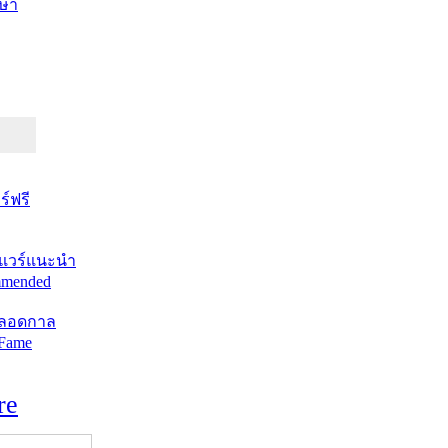
ษา
์ฟรี
แวร์แนะนำ
mended
ตลอดกาล
 Fame
re