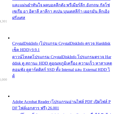
และแม่นยำทันใจ ผลบอลลีกดัง พรีเมียร์ลีก อังกฤษ กัลโช่
เซเรีย อา อิตาลี ลาลีกา สเปน บุนเดสลีก้า เยอรมัน ลีกเอิง
ฝรั่งเศส
4,301
CrystalDiskInfo (โปรแกรม CrystalDiskInfo ตรวจ Harddisk
เช็ค HDD) 9.9.1
ดาวน์โหลดโปรแกรม CrystalDiskInfo โปรแกรมตรวจ Har
ddisk ดู สถานะ HDD ดูอุณหภูมิเครื่อง ความเร็ว หาสาเหต
คอมพัง ดูฮาร์ดดิสก์ SSD ทั้ง Internal และ External HDD ไ
ด้
5,000
Adobe Acrobat Reader (โปรแกรมอ่านไฟล์ PDF เปิดไฟล์ P
DF ไฟล์เอกสาร ฟรี) 26.001