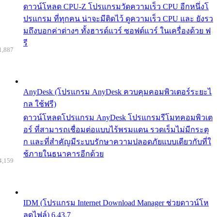
ดาวน์โหลด CPU-Z โปรแกรมวัดความเร็ว CPU อีกหนึ่งโ
ปรแกรม ที่ทุกคน น่าจะมีติดไว้ ดูความเร็ว CPU และ ยังรว
มถึงบอกค่าต่างๆ ทั้งฮารด์แวร์ ซอฟต์แวร์ ในเครื่องด้วย ฟ
รี
1,887
AnyDesk (โปรแกรม AnyDesk ควบคุมคอมพิวเตอร์ระยะไ
กล ใช้ฟรี)
ดาวน์โหลดโปรแกรม AnyDesk โปรแกรมรีโมทคอมพิวเต
อร์ ที่สามารถเชื่อมต่อแบบไร้พรมแดน รวดเร็มไม่มีกระตุ
ก และที่สำคัญมีระบบรักษาความปลอดภัยแบบเดียวกับที่ใ
ช้ภายในธนาคารอีกด้วย
4,159
IDM (โปรแกรม Internet Download Manager ช่วยดาวน์โห
ลดไฟล์) 6.43.7