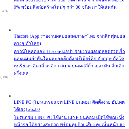
0% พร้อมสิ่งก่อสร้างใหม่ๆ กว่า 30 ชนิด มาให้เล่นกัน
: 476
Thscore (App รายงานผลบอลสดภาษาไทย จากลีกฟุตบอล
ต่างๆ ทั่วโลก)
ดาวน์โหลดแอป Thscore แอปฯ รายงานผลบอลสดรวดเร็ว
และแม่นยำทันใจ ผลบอลลีกดัง พรีเมียร์ลีก อังกฤษ กัลโช่
เซเรีย อา อิตาลี ลาลีกา สเปน บุนเดสลีก้า เยอรมัน ลีกเอิง
ฝรั่งเศส
6,396
LINE PC (โปรแกรมแชท LINE บนคอม ติดตั้งง่าย อัปเดต
ได้เอง) 26.2.0
โปรแกรม LINE PC ใช้งาน LINE บนคอม เปิดใช้ขณะนั่ง
หน้าจอ ได้อย่างสะดวก พร้อมคุยด้วยเสียง คุยเห็นหน้า ส่ง