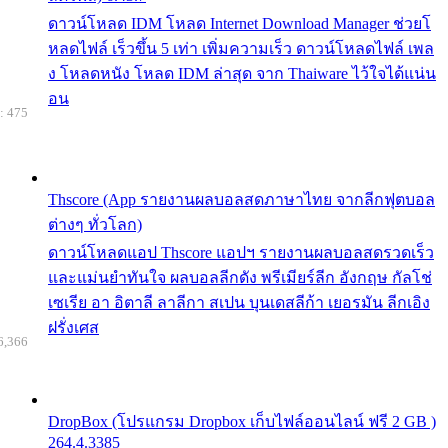
ดาวน์โหลด IDM โหลด Internet Download Manager ช่วยโ
หลดไฟล์ เร็วขึ้น 5 เท่า เพิ่มความเร็ว ดาวน์โหลดไฟล์ เพล
ง โหลดหนัง โหลด IDM ล่าสุด จาก Thaiware ไว้ใจได้แน่น
อน
: 475
Thscore (App รายงานผลบอลสดภาษาไทย จากลีกฟุตบอล
ต่างๆ ทั่วโลก)
ดาวน์โหลดแอป Thscore แอปฯ รายงานผลบอลสดรวดเร็ว
และแม่นยำทันใจ ผลบอลลีกดัง พรีเมียร์ลีก อังกฤษ กัลโช่
เซเรีย อา อิตาลี ลาลีกา สเปน บุนเดสลีก้า เยอรมัน ลีกเอิง
ฝรั่งเศส
6,366
DropBox (โปรแกรม Dropbox เก็บไฟล์ออนไลน์ ฟรี 2 GB )
264.4.3385