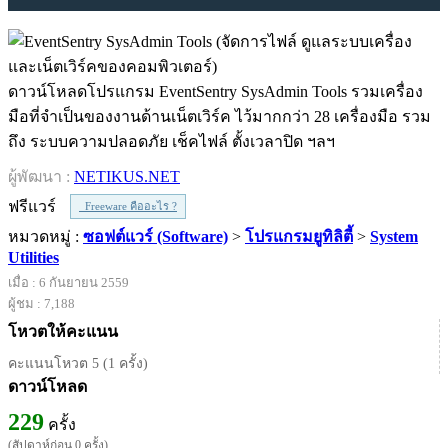
ดาวน์โหลดโปรแกรม EventSentry SysAdmin Tools รวมเครื่อง
มือที่จำเป็นของงานด้านเน็ตเวิร์ค ไว้มากกว่า 28 เครื่องมือ รวม
ถึง ระบบความปลอดภัย เช็คไฟล์ ตั้งเวลาปิด ฯลฯ
ผู้พัฒนา :
NETIKUS.NET
ฟรีแวร์
Freeware คืออะไร ?
หมวดหมู่ :
ซอฟต์แวร์ (Software)
>
โปรแกรมยูทิลิตี้
>
System
Utilities
เมื่อ : 6 กันยายน 2559
ผู้ชม : 7,188
โหวตให้คะแนน
คะแนนโหวต 5 (1 ครั้ง)
ดาวน์โหลด
229
ครั้ง
(สัปดาห์ก่อน 0 ครั้ง)