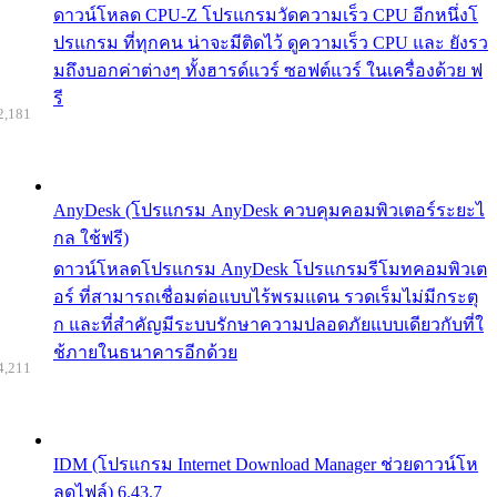
ดาวน์โหลด CPU-Z โปรแกรมวัดความเร็ว CPU อีกหนึ่งโ
ปรแกรม ที่ทุกคน น่าจะมีติดไว้ ดูความเร็ว CPU และ ยังรว
มถึงบอกค่าต่างๆ ทั้งฮารด์แวร์ ซอฟต์แวร์ ในเครื่องด้วย ฟ
รี
2,181
AnyDesk (โปรแกรม AnyDesk ควบคุมคอมพิวเตอร์ระยะไ
กล ใช้ฟรี)
ดาวน์โหลดโปรแกรม AnyDesk โปรแกรมรีโมทคอมพิวเต
อร์ ที่สามารถเชื่อมต่อแบบไร้พรมแดน รวดเร็มไม่มีกระตุ
ก และที่สำคัญมีระบบรักษาความปลอดภัยแบบเดียวกับที่ใ
ช้ภายในธนาคารอีกด้วย
4,211
IDM (โปรแกรม Internet Download Manager ช่วยดาวน์โห
ลดไฟล์) 6.43.7