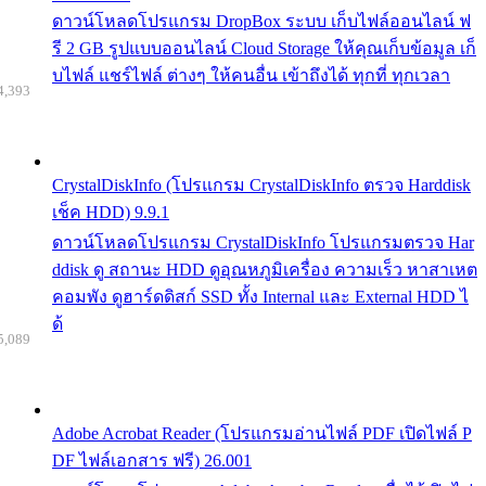
ดาวน์โหลดโปรแกรม DropBox ระบบ เก็บไฟล์ออนไลน์ ฟ
รี 2 GB รูปแบบออนไลน์ Cloud Storage ให้คุณเก็บข้อมูล เก็
บไฟล์ แชร์ไฟล์ ต่างๆ ให้คนอื่น เข้าถึงได้ ทุกที่ ทุกเวลา
4,393
CrystalDiskInfo (โปรแกรม CrystalDiskInfo ตรวจ Harddisk
เช็ค HDD) 9.9.1
ดาวน์โหลดโปรแกรม CrystalDiskInfo โปรแกรมตรวจ Har
ddisk ดู สถานะ HDD ดูอุณหภูมิเครื่อง ความเร็ว หาสาเหต
คอมพัง ดูฮาร์ดดิสก์ SSD ทั้ง Internal และ External HDD ไ
ด้
5,089
Adobe Acrobat Reader (โปรแกรมอ่านไฟล์ PDF เปิดไฟล์ P
DF ไฟล์เอกสาร ฟรี) 26.001