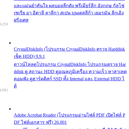
และแม่นยำทันใจ ผลบอลลีกดัง พรีเมียร์ลีก อังกฤษ กัลโช่
เซเรีย อา อิตาลี ลาลีกา สเปน บุนเดสลีก้า เยอรมัน ลีกเอิง
ฝรั่งเศส
4,259
CrystalDiskInfo (โปรแกรม CrystalDiskInfo ตรวจ Harddisk
เช็ค HDD) 9.9.1
ดาวน์โหลดโปรแกรม CrystalDiskInfo โปรแกรมตรวจ Har
ddisk ดู สถานะ HDD ดูอุณหภูมิเครื่อง ความเร็ว หาสาเหต
คอมพัง ดูฮาร์ดดิสก์ SSD ทั้ง Internal และ External HDD ไ
ด้
4,982
Adobe Acrobat Reader (โปรแกรมอ่านไฟล์ PDF เปิดไฟล์ P
DF ไฟล์เอกสาร ฟรี) 26.001