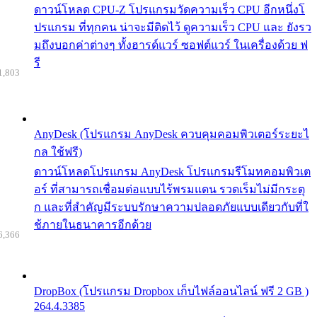
ดาวน์โหลด CPU-Z โปรแกรมวัดความเร็ว CPU อีกหนึ่งโ
ปรแกรม ที่ทุกคน น่าจะมีติดไว้ ดูความเร็ว CPU และ ยังรว
มถึงบอกค่าต่างๆ ทั้งฮารด์แวร์ ซอฟต์แวร์ ในเครื่องด้วย ฟ
รี
1,803
AnyDesk (โปรแกรม AnyDesk ควบคุมคอมพิวเตอร์ระยะไ
กล ใช้ฟรี)
ดาวน์โหลดโปรแกรม AnyDesk โปรแกรมรีโมทคอมพิวเต
อร์ ที่สามารถเชื่อมต่อแบบไร้พรมแดน รวดเร็มไม่มีกระตุ
ก และที่สำคัญมีระบบรักษาความปลอดภัยแบบเดียวกับที่ใ
ช้ภายในธนาคารอีกด้วย
6,366
DropBox (โปรแกรม Dropbox เก็บไฟล์ออนไลน์ ฟรี 2 GB )
264.4.3385