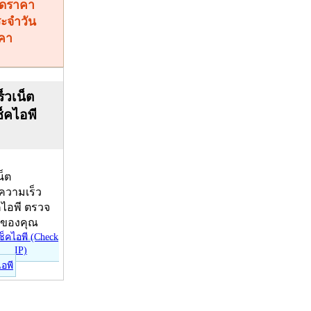
คา
็วเน็ต
ช็คไอพี
น็ต
บความเร็ว
คไอพี ตรวจ
ีของคุณ
ไอพี