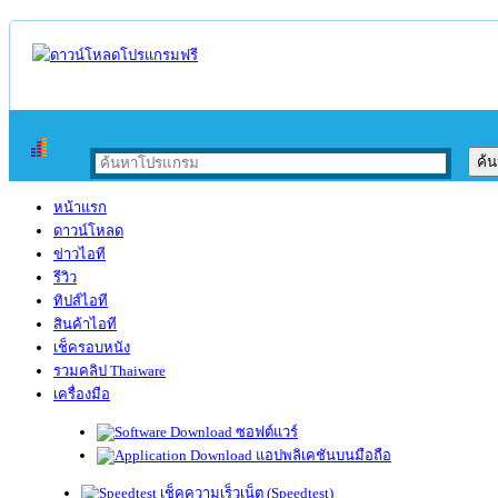
หน้าแรก
ดาวน์โหลด
ข่าวไอที
รีวิว
ทิปส์ไอที
สินค้าไอที
เช็ครอบหนัง
รวมคลิป Thaiware
เครื่องมือ
ซอฟต์แวร์
แอปพลิเคชันบนมือถือ
เช็คความเร็วเน็ต (Speedtest)