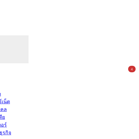
4
ด
์เน็ต
คคล
ดีย
อร์
ุรกิจ