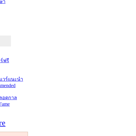
ษา
์ฟรี
แวร์แนะนำ
mended
ตลอดกาล
 Fame
re