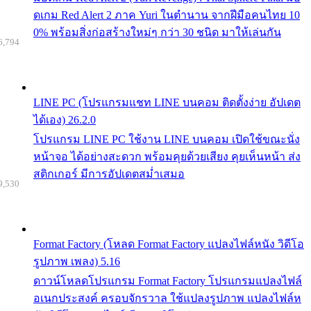
ดเกม Red Alert 2 ภาค Yuri ในตำนาน จากฝีมือคนไทย 10
0% พร้อมสิ่งก่อสร้างใหม่ๆ กว่า 30 ชนิด มาให้เล่นกัน
6,794
LINE PC (โปรแกรมแชท LINE บนคอม ติดตั้งง่าย อัปเดต
ได้เอง) 26.2.0
โปรแกรม LINE PC ใช้งาน LINE บนคอม เปิดใช้ขณะนั่ง
หน้าจอ ได้อย่างสะดวก พร้อมคุยด้วยเสียง คุยเห็นหน้า ส่ง
สติกเกอร์ มีการอัปเดตสม่ำเสมอ
9,530
Format Factory (โหลด Format Factory แปลงไฟล์หนัง วิดีโอ
รูปภาพ เพลง) 5.16
ดาวน์โหลดโปรแกรม Format Factory โปรแกรมแปลงไฟล์
อเนกประสงค์ ครอบจักรวาล ใช้แปลงรูปภาพ แปลงไฟล์ห