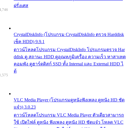
ฝรั่งเศส
4,746
CrystalDiskInfo (โปรแกรม CrystalDiskInfo ตรวจ Harddisk
เช็ค HDD) 9.9.1
ดาวน์โหลดโปรแกรม CrystalDiskInfo โปรแกรมตรวจ Har
ddisk ดู สถานะ HDD ดูอุณหภูมิเครื่อง ความเร็ว หาสาเหต
คอมพัง ดูฮาร์ดดิสก์ SSD ทั้ง Internal และ External HDD ไ
ด้
1,575
VLC Media Player (โปรแกรมดูหนังฟังเพลง ดูหนัง HD ชัด
แจ๋ว) 3.0.23
ดาวน์โหลดโปรแกรม VLC Media Player ตัวเดียวสามารถ
ใช้ เปิดไฟล์ ดูหนัง ฟังเพลง ดูหนัง HD ชัดแจ๋ว โหลด VLC