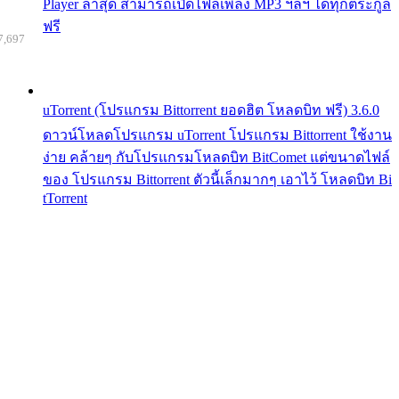
Player ล่าสุด สามารถเปิดไฟล์เพลง MP3 ฯลฯ ได้ทุกตระกูล
ฟรี
7,697
uTorrent (โปรแกรม Bittorrent ยอดฮิต โหลดบิท ฟรี) 3.6.0
ดาวน์โหลดโปรแกรม uTorrent โปรแกรม Bittorrent ใช้งาน
ง่าย คล้ายๆ กับโปรแกรมโหลดบิท BitComet แต่ขนาดไฟล์
ของ โปรแกรม Bittorrent ตัวนี้เล็กมากๆ เอาไว้ โหลดบิท Bi
tTorrent