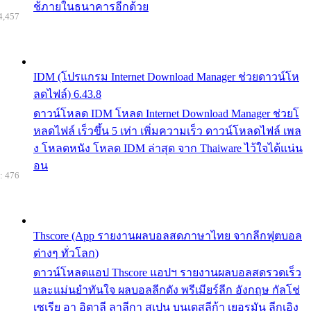
ช้ภายในธนาคารอีกด้วย
4,457
IDM (โปรแกรม Internet Download Manager ช่วยดาวน์โห
ลดไฟล์) 6.43.8
ดาวน์โหลด IDM โหลด Internet Download Manager ช่วยโ
หลดไฟล์ เร็วขึ้น 5 เท่า เพิ่มความเร็ว ดาวน์โหลดไฟล์ เพล
ง โหลดหนัง โหลด IDM ล่าสุด จาก Thaiware ไว้ใจได้แน่น
อน
: 476
Thscore (App รายงานผลบอลสดภาษาไทย จากลีกฟุตบอล
ต่างๆ ทั่วโลก)
ดาวน์โหลดแอป Thscore แอปฯ รายงานผลบอลสดรวดเร็ว
และแม่นยำทันใจ ผลบอลลีกดัง พรีเมียร์ลีก อังกฤษ กัลโช่
เซเรีย อา อิตาลี ลาลีกา สเปน บุนเดสลีก้า เยอรมัน ลีกเอิง