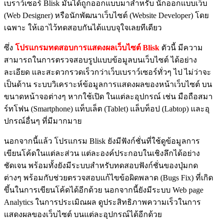
เบราว์เซอร์ Blisk มันได้ถูกออกแบบมาสำหรับ นักออกแบบเว็บ
(Web Designer) หรือนักพัฒนาเว็บไซต์ (Website Developer) โดย
เฉพาะ ให้เอาไว้ทดสอบกันได้แบบจุใจเลยทีเดียว
ซึ่ง
โปรแกรมทดสอบการแสดงผลเว็บไซต์ Blisk
ตัวนี้ มีความ
สามารถในการตรวจสอบรูปแบบข้อมูลบนเว็บไซต์ ได้อย่าง
ละเอียด และสะดวกรวดเร็วกว่าเว็บเบราว์เซอร์ทั่วๆ ไป ไม่ว่าจะ
เป็นด้าน ระบบวิเคราะห์ข้อมูลการแสดงผลของหน้าเว็บไซต์ บน
ขนาดหน้าจอต่างๆ หากใช้เปิด ในแต่ละอุปกรณ์ เช่น มือถือสมา
ร์ทโฟน (Smartphone) แท็บเล็ต (Tablet) แล็บท็อป (Labtop) และอุ
ปกรณ์อื่นๆ ที่มีมากมาย
นอกจากนี้แล้ว โปรแกรม Blisk ยังมีฟังก์ชั่นที่ใช้ดูข้อมูลการ
เขียนโค้ดในแต่ละส่วน แต่ละองค์ประกอบในเชิงลึกได้อย่าง
ชัดเจน พร้อมทั้งยังมีระบบสำหรับทดสอบฟังก์ชั่นของปุ่มกด
ต่างๆ พร้อมกับช่วยตรวจสอบแก้ไขข้อผิดพลาด (Bugs Fix) ที่เกิด
ขึ้นในการเขียนโค้ดได้อีกด้วย นอกจากนี้ยังมีระบบ Web page
Analytics ในการประเมิณผล ดูประสิทธิภาพความเร็วในการ
แสดงผลของเว็บไซต์ บนแต่ละอุปกรณ์ได้อีกด้วย