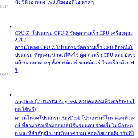
นัง วิดีโอ เพลง ไฟล์เสียงออดิโอ ต่าง ๆ
9,114
CPU-Z (โปรแกรม CPU-Z วัดดูความเร็ว CPU เครื่องคุณ)
2.20.1
ดาวน์โหลด CPU-Z โปรแกรมวัดความเร็ว CPU อีกหนึ่งโ
ปรแกรม ที่ทุกคน น่าจะมีติดไว้ ดูความเร็ว CPU และ ยังรว
มถึงบอกค่าต่างๆ ทั้งฮารด์แวร์ ซอฟต์แวร์ ในเครื่องด้วย ฟ
รี
2,967
AnyDesk (โปรแกรม AnyDesk ควบคุมคอมพิวเตอร์ระยะไ
กล ใช้ฟรี)
ดาวน์โหลดโปรแกรม AnyDesk โปรแกรมรีโมทคอมพิวเต
อร์ ที่สามารถเชื่อมต่อแบบไร้พรมแดน รวดเร็มไม่มีกระตุ
ก และที่สำคัญมีระบบรักษาความปลอดภัยแบบเดียวกับที่ใ