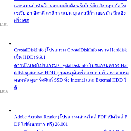
และแม่นยำทันใจ ผลบอลลีกดัง พรีเมียร์ลีก อังกฤษ กัลโช่
เซเรีย อา อิตาลี ลาลีกา สเปน บุนเดสลีก้า เยอรมัน ลีกเอิง
ฝรั่งเศส
4,191
CrystalDiskInfo (โปรแกรม CrystalDiskInfo ตรวจ Harddisk
เช็ค HDD) 9.9.1
ดาวน์โหลดโปรแกรม CrystalDiskInfo โปรแกรมตรวจ Har
ddisk ดู สถานะ HDD ดูอุณหภูมิเครื่อง ความเร็ว หาสาเหต
คอมพัง ดูฮาร์ดดิสก์ SSD ทั้ง Internal และ External HDD ไ
ด้
4,916
Adobe Acrobat Reader (โปรแกรมอ่านไฟล์ PDF เปิดไฟล์ P
DF ไฟล์เอกสาร ฟรี) 26.001