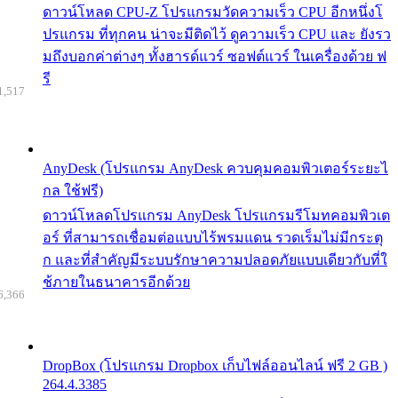
ดาวน์โหลด CPU-Z โปรแกรมวัดความเร็ว CPU อีกหนึ่งโ
ปรแกรม ที่ทุกคน น่าจะมีติดไว้ ดูความเร็ว CPU และ ยังรว
มถึงบอกค่าต่างๆ ทั้งฮารด์แวร์ ซอฟต์แวร์ ในเครื่องด้วย ฟ
รี
1,517
AnyDesk (โปรแกรม AnyDesk ควบคุมคอมพิวเตอร์ระยะไ
กล ใช้ฟรี)
ดาวน์โหลดโปรแกรม AnyDesk โปรแกรมรีโมทคอมพิวเต
อร์ ที่สามารถเชื่อมต่อแบบไร้พรมแดน รวดเร็มไม่มีกระตุ
ก และที่สำคัญมีระบบรักษาความปลอดภัยแบบเดียวกับที่ใ
ช้ภายในธนาคารอีกด้วย
6,366
DropBox (โปรแกรม Dropbox เก็บไฟล์ออนไลน์ ฟรี 2 GB )
264.4.3385