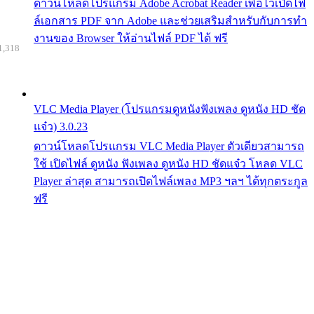
ดาวน์โหลดโปรแกรม Adobe Acrobat Reader เพื่อไว้เปิดไฟ
ล์เอกสาร PDF จาก Adobe และช่วยเสริมสำหรับกับการทำ
งานของ Browser ให้อ่านไฟล์ PDF ได้ ฟรี
1,318
VLC Media Player (โปรแกรมดูหนังฟังเพลง ดูหนัง HD ชัด
แจ๋ว) 3.0.23
ดาวน์โหลดโปรแกรม VLC Media Player ตัวเดียวสามารถ
ใช้ เปิดไฟล์ ดูหนัง ฟังเพลง ดูหนัง HD ชัดแจ๋ว โหลด VLC
Player ล่าสุด สามารถเปิดไฟล์เพลง MP3 ฯลฯ ได้ทุกตระกูล
ฟรี