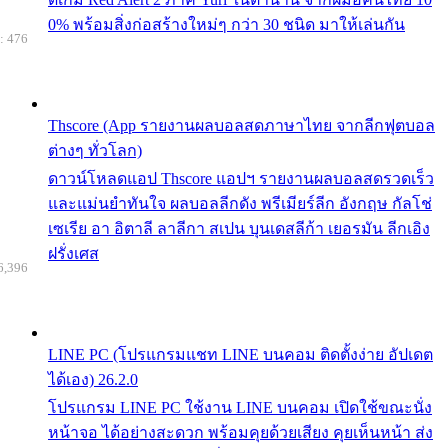
0% พร้อมสิ่งก่อสร้างใหม่ๆ กว่า 30 ชนิด มาให้เล่นกัน
: 476
Thscore (App รายงานผลบอลสดภาษาไทย จากลีกฟุตบอล
ต่างๆ ทั่วโลก)
ดาวน์โหลดแอป Thscore แอปฯ รายงานผลบอลสดรวดเร็ว
และแม่นยำทันใจ ผลบอลลีกดัง พรีเมียร์ลีก อังกฤษ กัลโช่
เซเรีย อา อิตาลี ลาลีกา สเปน บุนเดสลีก้า เยอรมัน ลีกเอิง
ฝรั่งเศส
6,396
LINE PC (โปรแกรมแชท LINE บนคอม ติดตั้งง่าย อัปเดต
ได้เอง) 26.2.0
โปรแกรม LINE PC ใช้งาน LINE บนคอม เปิดใช้ขณะนั่ง
หน้าจอ ได้อย่างสะดวก พร้อมคุยด้วยเสียง คุยเห็นหน้า ส่ง