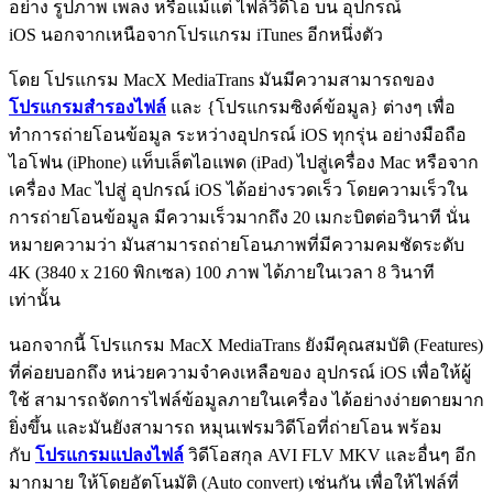
อย่าง รูปภาพ เพลง หรือแม้แต่ ไฟล์วิดีโอ บน อุปกรณ์
iOS นอกจากเหนือจากโปรแกรม iTunes อีกหนึ่งตัว
โดย โปรแกรม MacX MediaTrans มันมีความสามารถของ
โปรแกรมสำรองไฟล์
และ {โปรแกรมซิงค์ข้อมูล} ต่างๆ เพื่อ
ทำการถ่ายโอนข้อมูล ระหว่างอุปกรณ์ iOS ทุกรุ่น อย่างมือถือ
ไอโฟน (iPhone) แท็บเล็ตไอแพด (iPad) ไปสู่เครื่อง Mac หรือจาก
เครื่อง Mac ไปสู่ อุปกรณ์ iOS ได้อย่างรวดเร็ว โดยความเร็วใน
การถ่ายโอนข้อมูล มีความเร็วมากถึง 20 เมกะบิตต่อวินาที นั่น
หมายความว่า มันสามารถถ่ายโอนภาพที่มีความคมชัดระดับ
4K (3840 x 2160 พิกเซล) 100 ภาพ ได้ภายในเวลา 8 วินาที
เท่านั้น
นอกจากนี้ โปรแกรม MacX MediaTrans ยังมีคุณสมบัติ (Features)
ที่ค่อยบอกถึง หน่วยความจำคงเหลือของ อุปกรณ์ iOS เพื่อให้ผู้
ใช้ สามารถจัดการไฟล์ข้อมูลภายในเครื่อง ได้อย่างง่ายดายมาก
ยิ่งขึ้น และมันยังสามารถ หมุนเฟรมวิดีโอที่ถ่ายโอน พร้อม
กับ
โปรแกรมแปลงไฟล์
วิดีโอสกุล AVI FLV MKV และอื่นๆ อีก
มากมาย ให้โดยอัตโนมัติ (Auto convert) เช่นกัน เพื่อให้ไฟล์ที่