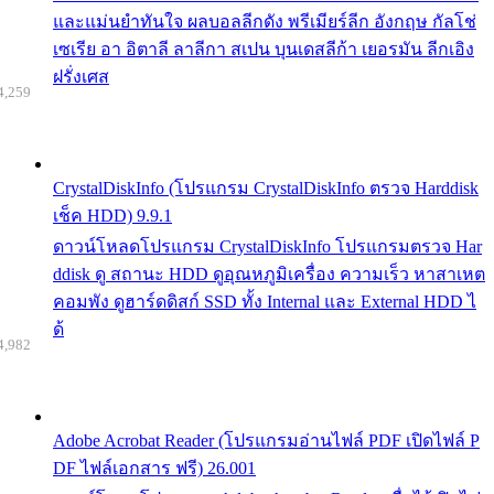
และแม่นยำทันใจ ผลบอลลีกดัง พรีเมียร์ลีก อังกฤษ กัลโช่
เซเรีย อา อิตาลี ลาลีกา สเปน บุนเดสลีก้า เยอรมัน ลีกเอิง
ฝรั่งเศส
4,259
CrystalDiskInfo (โปรแกรม CrystalDiskInfo ตรวจ Harddisk
เช็ค HDD) 9.9.1
ดาวน์โหลดโปรแกรม CrystalDiskInfo โปรแกรมตรวจ Har
ddisk ดู สถานะ HDD ดูอุณหภูมิเครื่อง ความเร็ว หาสาเหต
คอมพัง ดูฮาร์ดดิสก์ SSD ทั้ง Internal และ External HDD ไ
ด้
4,982
Adobe Acrobat Reader (โปรแกรมอ่านไฟล์ PDF เปิดไฟล์ P
DF ไฟล์เอกสาร ฟรี) 26.001