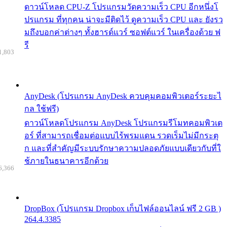
ดาวน์โหลด CPU-Z โปรแกรมวัดความเร็ว CPU อีกหนึ่งโ
ปรแกรม ที่ทุกคน น่าจะมีติดไว้ ดูความเร็ว CPU และ ยังรว
มถึงบอกค่าต่างๆ ทั้งฮารด์แวร์ ซอฟต์แวร์ ในเครื่องด้วย ฟ
รี
1,803
AnyDesk (โปรแกรม AnyDesk ควบคุมคอมพิวเตอร์ระยะไ
กล ใช้ฟรี)
ดาวน์โหลดโปรแกรม AnyDesk โปรแกรมรีโมทคอมพิวเต
อร์ ที่สามารถเชื่อมต่อแบบไร้พรมแดน รวดเร็มไม่มีกระตุ
ก และที่สำคัญมีระบบรักษาความปลอดภัยแบบเดียวกับที่ใ
ช้ภายในธนาคารอีกด้วย
6,366
DropBox (โปรแกรม Dropbox เก็บไฟล์ออนไลน์ ฟรี 2 GB )
264.4.3385