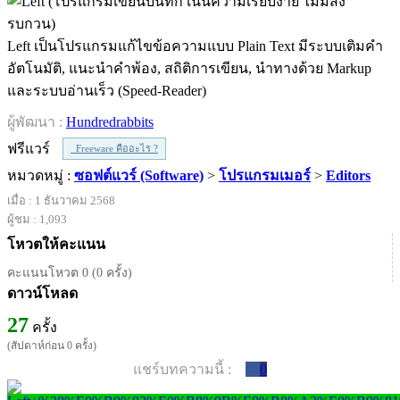
Left เป็นโปรแกรมแก้ไขข้อความแบบ Plain Text มีระบบเติมคำ
อัตโนมัติ, แนะนำคำพ้อง, สถิติการเขียน, นำทางด้วย Markup
และระบบอ่านเร็ว (Speed-Reader)
ผู้พัฒนา :
Hundredrabbits
ฟรีแวร์
Freeware คืออะไร ?
หมวดหมู่ :
ซอฟต์แวร์ (Software)
>
โปรแกรมเมอร์
>
Editors
เมื่อ : 1 ธันวาคม 2568
ผู้ชม : 1,093
โหวตให้คะแนน
คะแนนโหวต 0 (0 ครั้ง)
ดาวน์โหลด
27
ครั้ง
(สัปดาห์ก่อน 0 ครั้ง)
แชร์บทความนี้ :
0