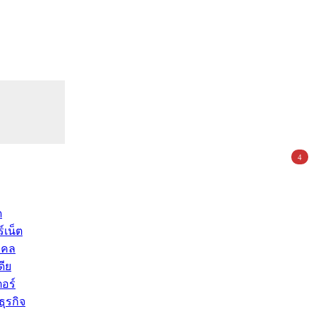
4
ด
์เน็ต
คคล
ดีย
อร์
ุรกิจ