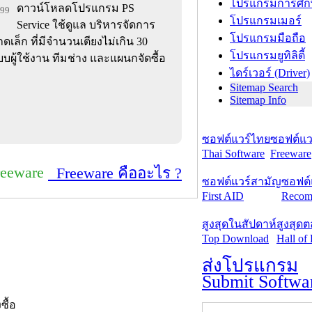
โปรแกรมการศึก
ดาวน์โหลดโปรแกรม PS
999
โปรแกรมเมอร์
Service ใช้ดูแล บริหารจัดการ
โปรแกรมมือถือ
็ก ที่มีจำนวนเตียงไม่เกิน 30
โปรแกรมยูทิลิตี้
บบผู้ใช้งาน ทีมช่าง และแผนกจัดซื้อ
ไดร์เวอร์ (Driver)
Sitemap Search
Sitemap Info
ซอฟต์แวร์ไทย
ซอฟต์แวร
Thai Software
Freeware
reeware
Freeware คืออะไร ?
ซอฟต์แวร์สามัญ
ซอฟต์
First AID
Recom
สูงสุดในสัปดาห์
สูงสุด
Top Download
Hall of
ส่งโปรแกรม
Submit Softwa
งซื้อ