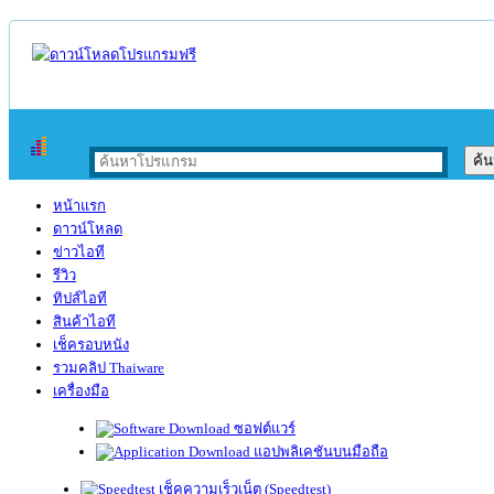
หน้าแรก
ดาวน์โหลด
ข่าวไอที
รีวิว
ทิปส์ไอที
สินค้าไอที
เช็ครอบหนัง
รวมคลิป Thaiware
เครื่องมือ
ซอฟต์แวร์
แอปพลิเคชันบนมือถือ
เช็คความเร็วเน็ต (Speedtest)