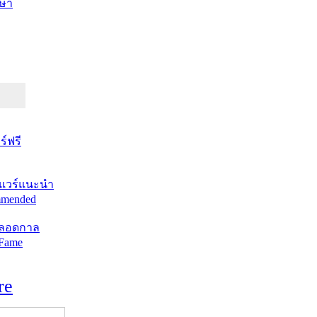
ษา
์ฟรี
แวร์แนะนำ
mended
ตลอดกาล
 Fame
re