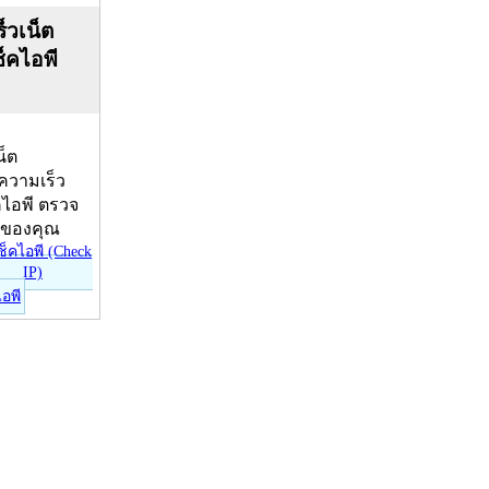
็วเน็ต
ช็คไอพี
น็ต
บความเร็ว
คไอพี ตรวจ
ีของคุณ
ไอพี