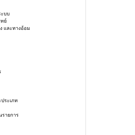
งระบบ
พทย์
ตรง และทางอ้อม
ร
ะประเภท
ในรายการ