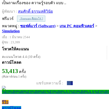
เป็นถามเรื่องของ ความรู้รอบตัว แบบ ..
ผู้พัฒนา :
สมศักดิ์ ธรรมสติวินัย
ฟรีแวร์
Freeware คืออะไร ?
หมวดหมู่ :
ซอฟต์แวร์ (Software)
>
เกม PC คอมพิวเตอร์
>
Simulation
เมื่อ : 1 มีนาคม 2544
ผู้ชม : 23,399
โหวตให้คะแนน
คะแนนโหวต 4.4 (10 ครั้ง)
ดาวน์โหลด
53,413
ครั้ง
(สัปดาห์ก่อน 1 ครั้ง)
แชร์บทความนี้ :
0
รีวิว
ดาวน์โหลด