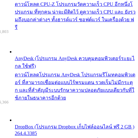
ดาวน์โหลด CPU-Z โปรแกรมวัดความเร็ว CPU อีกหนึ่งโ
ปรแกรม ที่ทุกคน น่าจะมีติดไว้ ดูความเร็ว CPU และ ยังรว
มถึงบอกค่าต่างๆ ทั้งฮารด์แวร์ ซอฟต์แวร์ ในเครื่องด้วย ฟ
รี
1,803
AnyDesk (โปรแกรม AnyDesk ควบคุมคอมพิวเตอร์ระยะไ
กล ใช้ฟรี)
ดาวน์โหลดโปรแกรม AnyDesk โปรแกรมรีโมทคอมพิวเต
อร์ ที่สามารถเชื่อมต่อแบบไร้พรมแดน รวดเร็มไม่มีกระตุ
ก และที่สำคัญมีระบบรักษาความปลอดภัยแบบเดียวกับที่ใ
ช้ภายในธนาคารอีกด้วย
6,366
DropBox (โปรแกรม Dropbox เก็บไฟล์ออนไลน์ ฟรี 2 GB )
264.4.3385