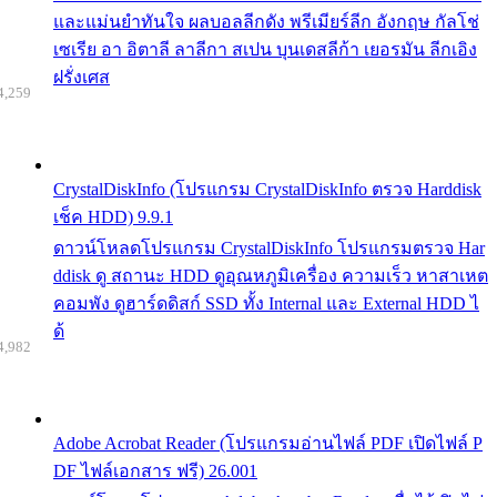
และแม่นยำทันใจ ผลบอลลีกดัง พรีเมียร์ลีก อังกฤษ กัลโช่
เซเรีย อา อิตาลี ลาลีกา สเปน บุนเดสลีก้า เยอรมัน ลีกเอิง
ฝรั่งเศส
4,259
CrystalDiskInfo (โปรแกรม CrystalDiskInfo ตรวจ Harddisk
เช็ค HDD) 9.9.1
ดาวน์โหลดโปรแกรม CrystalDiskInfo โปรแกรมตรวจ Har
ddisk ดู สถานะ HDD ดูอุณหภูมิเครื่อง ความเร็ว หาสาเหต
คอมพัง ดูฮาร์ดดิสก์ SSD ทั้ง Internal และ External HDD ไ
ด้
4,982
Adobe Acrobat Reader (โปรแกรมอ่านไฟล์ PDF เปิดไฟล์ P
DF ไฟล์เอกสาร ฟรี) 26.001