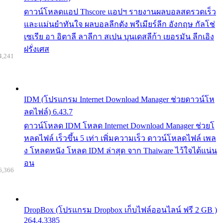
ดาวน์โหลดแอป Thscore แอปฯ รายงานผลบอลสดรวดเร็ว
และแม่นยำทันใจ ผลบอลลีกดัง พรีเมียร์ลีก อังกฤษ กัลโช่
เซเรีย อา อิตาลี ลาลีกา สเปน บุนเดสลีก้า เยอรมัน ลีกเอิง
ฝรั่งเศส
4,241
IDM (โปรแกรม Internet Download Manager ช่วยดาวน์โห
ลดไฟล์) 6.43.7
ดาวน์โหลด IDM โหลด Internet Download Manager ช่วยโ
หลดไฟล์ เร็วขึ้น 5 เท่า เพิ่มความเร็ว ดาวน์โหลดไฟล์ เพล
ง โหลดหนัง โหลด IDM ล่าสุด จาก Thaiware ไว้ใจได้แน่น
อน
6,366
DropBox (โปรแกรม Dropbox เก็บไฟล์ออนไลน์ ฟรี 2 GB )
264.4.3385