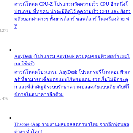
ดาวน์โหลด CPU-Z โปรแกรมวัดความเร็ว CPU อีกหนึ่งโ
ปรแกรม ที่ทุกคน น่าจะมีติดไว้ ดูความเร็ว CPU และ ยังรว
มถึงบอกค่าต่างๆ ทั้งฮารด์แวร์ ซอฟต์แวร์ ในเครื่องด้วย ฟ
รี
2,271
AnyDesk (โปรแกรม AnyDesk ควบคุมคอมพิวเตอร์ระยะไ
กล ใช้ฟรี)
ดาวน์โหลดโปรแกรม AnyDesk โปรแกรมรีโมทคอมพิวเต
อร์ ที่สามารถเชื่อมต่อแบบไร้พรมแดน รวดเร็มไม่มีกระตุ
ก และที่สำคัญมีระบบรักษาความปลอดภัยแบบเดียวกับที่ใ
ช้ภายในธนาคารอีกด้วย
: 476
Thscore (App รายงานผลบอลสดภาษาไทย จากลีกฟุตบอล
ต่างๆ ทั่วโลก)