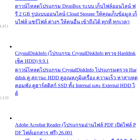
ดาวน์โหลดโปรแกรม DropBox ระบบ เก็บไฟล์ออนไลน์ ฟ
รี 2 GB รูปแบบออนไลน์ Cloud Storage ให้คุณเก็บข้อมูล เก็
บไฟล์ แชร์ไฟล์ ต่างๆ ให้คนอื่น เข้าถึงได้ ทุกที่ ทุกเวลา
4,451
CrystalDiskInfo (โปรแกรม CrystalDiskInfo ตรวจ Harddisk
เช็ค HDD) 9.9.1
ดาวน์โหลดโปรแกรม CrystalDiskInfo โปรแกรมตรวจ Har
ddisk ดู สถานะ HDD ดูอุณหภูมิเครื่อง ความเร็ว หาสาเหต
คอมพัง ดูฮาร์ดดิสก์ SSD ทั้ง Internal และ External HDD ไ
ด้
5,120
Adobe Acrobat Reader (โปรแกรมอ่านไฟล์ PDF เปิดไฟล์ P
DF ไฟล์เอกสาร ฟรี) 26.001