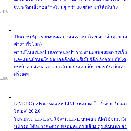
0% พร้อมสิ่งก่อสร้างใหม่ๆ กว่า 30 ชนิด มาให้เล่นกัน
: 476
Thscore (App รายงานผลบอลสดภาษาไทย จากลีกฟุตบอล
ต่างๆ ทั่วโลก)
ดาวน์โหลดแอป Thscore แอปฯ รายงานผลบอลสดรวดเร็ว
และแม่นยำทันใจ ผลบอลลีกดัง พรีเมียร์ลีก อังกฤษ กัลโช่
เซเรีย อา อิตาลี ลาลีกา สเปน บุนเดสลีก้า เยอรมัน ลีกเอิง
ฝรั่งเศส
6,396
LINE PC (โปรแกรมแชท LINE บนคอม ติดตั้งง่าย อัปเดต
ได้เอง) 26.2.0
โปรแกรม LINE PC ใช้งาน LINE บนคอม เปิดใช้ขณะนั่ง
หน้าจอ ได้อย่างสะดวก พร้อมคุยด้วยเสียง คุยเห็นหน้า ส่ง