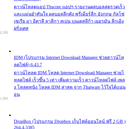
ดาวน์โหลดแอป Thscore แอปฯ รายงานผลบอลสดรวดเร็ว
และแม่นยำทันใจ ผลบอลลีกดัง พรีเมียร์ลีก อังกฤษ กัลโช่
เซเรีย อา อิตาลี ลาลีกา สเปน บุนเดสลีก้า เยอรมัน ลีกเอิง
ฝรั่งเศส
4,286
IDM (โปรแกรม Internet Download Manager ช่วยดาวน์โห
ลดไฟล์) 6.43.7
ดาวน์โหลด IDM โหลด Internet Download Manager ช่วยโ
หลดไฟล์ เร็วขึ้น 5 เท่า เพิ่มความเร็ว ดาวน์โหลดไฟล์ เพล
ง โหลดหนัง โหลด IDM ล่าสุด จาก Thaiware ไว้ใจได้แน่น
อน
6,366
DropBox (โปรแกรม Dropbox เก็บไฟล์ออนไลน์ ฟรี 2 GB )
264.4.3385