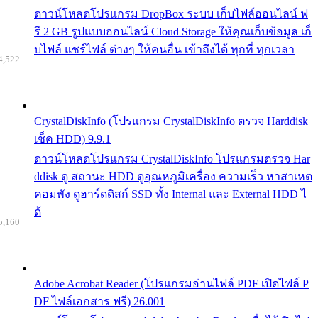
ดาวน์โหลดโปรแกรม DropBox ระบบ เก็บไฟล์ออนไลน์ ฟ
รี 2 GB รูปแบบออนไลน์ Cloud Storage ให้คุณเก็บข้อมูล เก็
บไฟล์ แชร์ไฟล์ ต่างๆ ให้คนอื่น เข้าถึงได้ ทุกที่ ทุกเวลา
4,522
CrystalDiskInfo (โปรแกรม CrystalDiskInfo ตรวจ Harddisk
เช็ค HDD) 9.9.1
ดาวน์โหลดโปรแกรม CrystalDiskInfo โปรแกรมตรวจ Har
ddisk ดู สถานะ HDD ดูอุณหภูมิเครื่อง ความเร็ว หาสาเหต
คอมพัง ดูฮาร์ดดิสก์ SSD ทั้ง Internal และ External HDD ไ
ด้
5,160
Adobe Acrobat Reader (โปรแกรมอ่านไฟล์ PDF เปิดไฟล์ P
DF ไฟล์เอกสาร ฟรี) 26.001