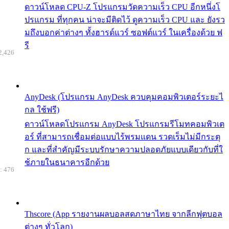
ดาวน์โหลด CPU-Z โปรแกรมวัดความเร็ว CPU อีกหนึ่งโ
ปรแกรม ที่ทุกคน น่าจะมีติดไว้ ดูความเร็ว CPU และ ยังรว
มถึงบอกค่าต่างๆ ทั้งฮารด์แวร์ ซอฟต์แวร์ ในเครื่องด้วย ฟ
รี
2,426
AnyDesk (โปรแกรม AnyDesk ควบคุมคอมพิวเตอร์ระยะไ
กล ใช้ฟรี)
ดาวน์โหลดโปรแกรม AnyDesk โปรแกรมรีโมทคอมพิวเต
อร์ ที่สามารถเชื่อมต่อแบบไร้พรมแดน รวดเร็มไม่มีกระตุ
ก และที่สำคัญมีระบบรักษาความปลอดภัยแบบเดียวกับที่ใ
ช้ภายในธนาคารอีกด้วย
: 476
Thscore (App รายงานผลบอลสดภาษาไทย จากลีกฟุตบอล
ต่างๆ ทั่วโลก)