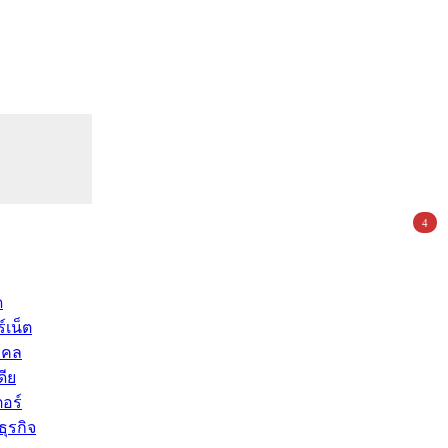
4
ด
์เน็ต
คคล
ดีย
อร์
ุรกิจ