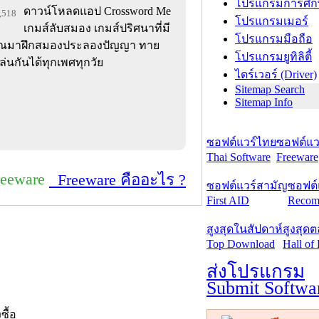
โปรแกรมการศึก
ดาวน์โหลดแอป Crossword Me
3,518
โปรแกรมเมอร์
เกมส์ลับสมอง เกมส์ปริศนาที่มี
โปรแกรมมือถือ
้คุณมาฝึกสมองประลองปัญญา ทาย
โปรแกรมยูทิลิตี้
่นกันได้ทุกเพศทุกวัย
ไดร์เวอร์ (Driver)
Sitemap Search
Sitemap Info
ซอฟต์แวร์ไทย
ซอฟต์แวร
Thai Software
Freeware
reeware
Freeware คืออะไร ?
ซอฟต์แวร์สามัญ
ซอฟต์
First AID
Recom
สูงสุดในสัปดาห์
สูงสุด
Top Download
Hall of
ส่งโปรแกรม
Submit Softwa
งซื้อ