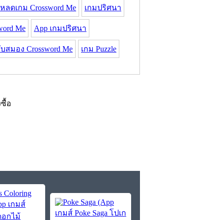
โหลดเกม Crossword Me
เกมปริศนา
word Me
App เกมปริศนา
ับสมอง Crossword Me
เกม Puzzle
งซื้อ