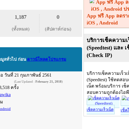
App ฟรี App ลดรา
1,187
0
iOS , Android
(ทั้งหมด)
(สัปดาห์ก่อน)
บริการเช็คความเร
(Speedtest) และ เ
(Check IP)
อมูลทั่วไป ก่อน
ดาวน์โหลดโปรแกรม
บริการเช็คความเร็วเ
ื่อ
วันที่ 21 กุมภาพันธ์ 2561
(Speedtest) ใช้ทดสอ
(Last Updated :
February 21, 2018
)
เน็ต พร้อมบริการ เช็
3,518 ครั้ง
สอบความถูกต้องไอพ
awika
์ม
ndroid
เช็คความเร็วเน็ต
เช็ค