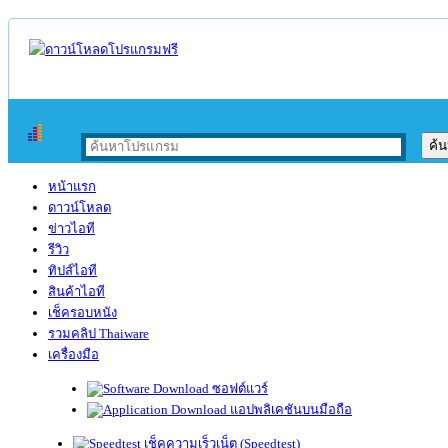
หน้าแรก
ดาวน์โหลด
ข่าวไอที
รีวิว
ทิปส์ไอที
สินค้าไอที
เช็ครอบหนัง
รวมคลิป Thaiware
เครื่องมือ
ซอฟต์แวร์
แอปพลิเคชันบนมือถือ
เช็คความเร็วเน็ต (Speedtest)