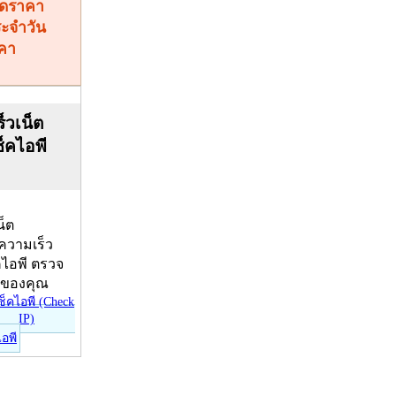
คา
็วเน็ต
ช็คไอพี
น็ต
บความเร็ว
คไอพี ตรวจ
ีของคุณ
ไอพี