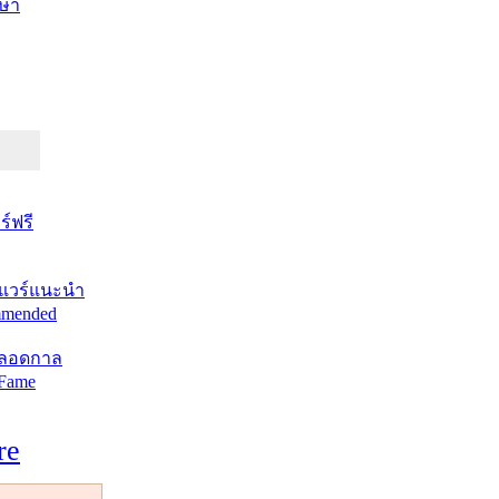
ษา
์ฟรี
แวร์แนะนำ
mended
ตลอดกาล
 Fame
re