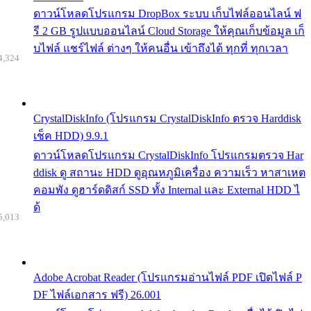
ดาวน์โหลดโปรแกรม DropBox ระบบ เก็บไฟล์ออนไลน์ ฟ
รี 2 GB รูปแบบออนไลน์ Cloud Storage ให้คุณเก็บข้อมูล เก็
บไฟล์ แชร์ไฟล์ ต่างๆ ให้คนอื่น เข้าถึงได้ ทุกที่ ทุกเวลา
4,324
CrystalDiskInfo (โปรแกรม CrystalDiskInfo ตรวจ Harddisk
เช็ค HDD) 9.9.1
ดาวน์โหลดโปรแกรม CrystalDiskInfo โปรแกรมตรวจ Har
ddisk ดู สถานะ HDD ดูอุณหภูมิเครื่อง ความเร็ว หาสาเหต
คอมพัง ดูฮาร์ดดิสก์ SSD ทั้ง Internal และ External HDD ไ
ด้
5,013
Adobe Acrobat Reader (โปรแกรมอ่านไฟล์ PDF เปิดไฟล์ P
DF ไฟล์เอกสาร ฟรี) 26.001