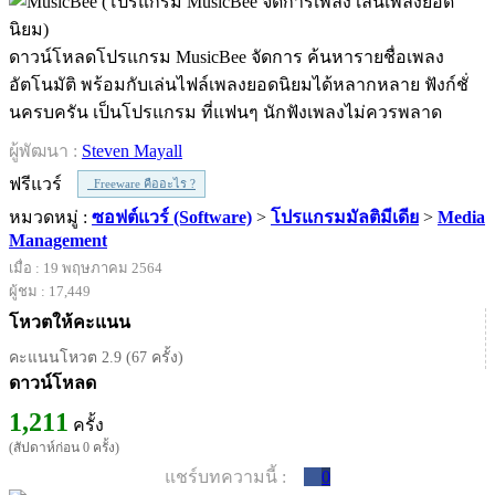
ดาวน์โหลดโปรแกรม MusicBee จัดการ ค้นหารายชื่อเพลง
อัตโนมัติ พร้อมกับเล่นไฟล์เพลงยอดนิยมได้หลากหลาย ฟังก์ชั่
นครบครัน เป็นโปรแกรม ที่แฟนๆ นักฟังเพลงไม่ควรพลาด
ผู้พัฒนา :
Steven Mayall
ฟรีแวร์
Freeware คืออะไร ?
หมวดหมู่ :
ซอฟต์แวร์ (Software)
>
โปรแกรมมัลติมีเดีย
>
Media
Management
เมื่อ : 19 พฤษภาคม 2564
ผู้ชม : 17,449
โหวตให้คะแนน
คะแนนโหวต 2.9 (67 ครั้ง)
ดาวน์โหลด
1,211
ครั้ง
(สัปดาห์ก่อน 0 ครั้ง)
แชร์บทความนี้ :
0