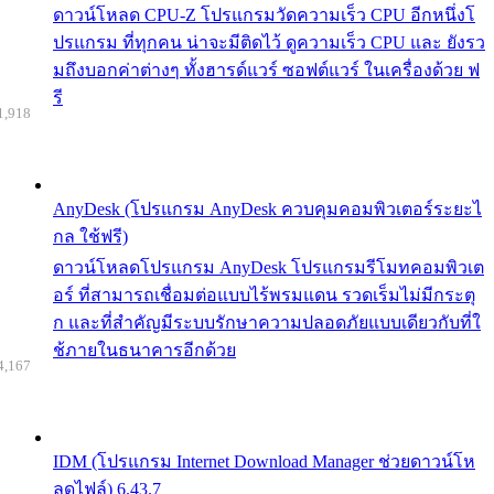
ดาวน์โหลด CPU-Z โปรแกรมวัดความเร็ว CPU อีกหนึ่งโ
ปรแกรม ที่ทุกคน น่าจะมีติดไว้ ดูความเร็ว CPU และ ยังรว
มถึงบอกค่าต่างๆ ทั้งฮารด์แวร์ ซอฟต์แวร์ ในเครื่องด้วย ฟ
รี
1,918
AnyDesk (โปรแกรม AnyDesk ควบคุมคอมพิวเตอร์ระยะไ
กล ใช้ฟรี)
ดาวน์โหลดโปรแกรม AnyDesk โปรแกรมรีโมทคอมพิวเต
อร์ ที่สามารถเชื่อมต่อแบบไร้พรมแดน รวดเร็มไม่มีกระตุ
ก และที่สำคัญมีระบบรักษาความปลอดภัยแบบเดียวกับที่ใ
ช้ภายในธนาคารอีกด้วย
4,167
IDM (โปรแกรม Internet Download Manager ช่วยดาวน์โห
ลดไฟล์) 6.43.7