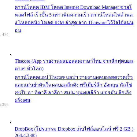
ดาวน์โหลด IDM โหลด Internet Download Manager ช่วยโ
หลดไฟล์ เร็วขึ้น 5 เท่า เพิ่มความเร็ว ดาวน์โหลดไฟล์ เพล
ง โหลดหนัง โหลด IDM ล่าสุด จาก Thaiware ไว้ใจได้แน่น
อน
: 474
Thscore (App รายงานผลบอลสดภาษาไทย จากลีกฟุตบอล
ต่างๆ ทั่วโลก)
ดาวน์โหลดแอป Thscore แอปฯ รายงานผลบอลสดรวดเร็ว
และแม่นยำทันใจ ผลบอลลีกดัง พรีเมียร์ลีก อังกฤษ กัลโช่
เซเรีย อา อิตาลี ลาลีกา สเปน บุนเดสลีก้า เยอรมัน ลีกเอิง
ฝรั่งเศส
6,366
DropBox (โปรแกรม Dropbox เก็บไฟล์ออนไลน์ ฟรี 2 GB )
264.4.3385