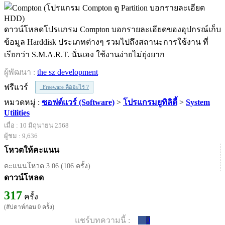
ดาวน์โหลดโปรแกรม Compton บอกรายละเอียดของอุปกรณ์เก็บ
ข้อมูล Harddisk ประเภทต่างๆ รวมไปถึงสถานะการใช้งาน ที่
เรียกว่า S.M.A.R.T. นั่นเอง ใช้งานง่ายไม่ยุ่งยาก
ผู้พัฒนา :
the sz development
ฟรีแวร์
Freeware คืออะไร ?
หมวดหมู่ :
ซอฟต์แวร์ (Software)
>
โปรแกรมยูทิลิตี้
>
System
Utilities
เมื่อ : 10 มิถุนายน 2568
ผู้ชม : 9,636
โหวตให้คะแนน
คะแนนโหวต 3.06 (106 ครั้ง)
ดาวน์โหลด
317
ครั้ง
(สัปดาห์ก่อน 0 ครั้ง)
แชร์บทความนี้ :
0