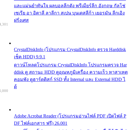
และแม่นยำทันใจ ผลบอลลีกดัง พรีเมียร์ลีก อังกฤษ กัลโช่
เซเรีย อา อิตาลี ลาลีกา สเปน บุนเดสลีก้า เยอรมัน ลีกเอิง
ฝรั่งเศส
4,301
CrystalDiskInfo (โปรแกรม CrystalDiskInfo ตรวจ Harddisk
เช็ค HDD) 9.9.1
ดาวน์โหลดโปรแกรม CrystalDiskInfo โปรแกรมตรวจ Har
ddisk ดู สถานะ HDD ดูอุณหภูมิเครื่อง ความเร็ว หาสาเหต
คอมพัง ดูฮาร์ดดิสก์ SSD ทั้ง Internal และ External HDD ไ
ด้
5,000
Adobe Acrobat Reader (โปรแกรมอ่านไฟล์ PDF เปิดไฟล์ P
DF ไฟล์เอกสาร ฟรี) 26.001