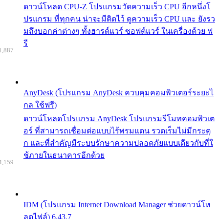
ดาวน์โหลด CPU-Z โปรแกรมวัดความเร็ว CPU อีกหนึ่งโ
ปรแกรม ที่ทุกคน น่าจะมีติดไว้ ดูความเร็ว CPU และ ยังรว
มถึงบอกค่าต่างๆ ทั้งฮารด์แวร์ ซอฟต์แวร์ ในเครื่องด้วย ฟ
รี
1,887
AnyDesk (โปรแกรม AnyDesk ควบคุมคอมพิวเตอร์ระยะไ
กล ใช้ฟรี)
ดาวน์โหลดโปรแกรม AnyDesk โปรแกรมรีโมทคอมพิวเต
อร์ ที่สามารถเชื่อมต่อแบบไร้พรมแดน รวดเร็มไม่มีกระตุ
ก และที่สำคัญมีระบบรักษาความปลอดภัยแบบเดียวกับที่ใ
ช้ภายในธนาคารอีกด้วย
4,159
IDM (โปรแกรม Internet Download Manager ช่วยดาวน์โห
ลดไฟล์) 6.43.7